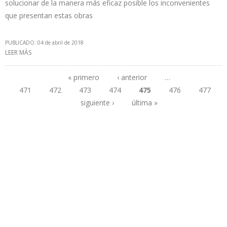
solucionar de la manera más eficaz posible los inconvenientes
que presentan estas obras
PUBLICADO: 04 de abril de 2018
LEER MÁS
SOBRE PNUD INICIÓ VISITAS TÉCNICAS A CINCO PROYECTOS DE
PETROECUADOR
« primero
‹ anterior
…
471
472
473
474
475
476
477
Páginas
siguiente ›
última »