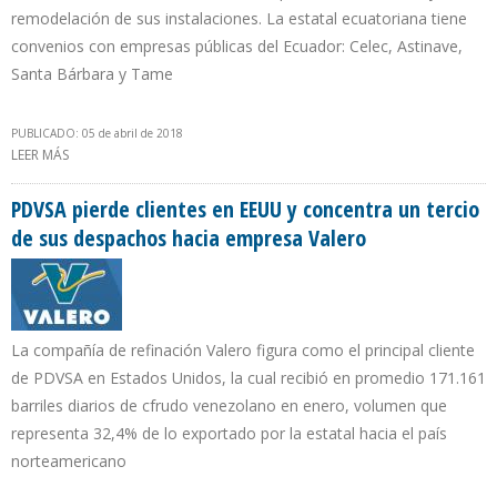
remodelación de sus instalaciones. La estatal ecuatoriana tiene
convenios con empresas públicas del Ecuador: Celec, Astinave,
Santa Bárbara y Tame
PUBLICADO: 05 de abril de 2018
LEER MÁS
SOBRE PETROAMAZONAS GENERÓ UNA RENTA PETROLERA
SUPERIOR A $961 MILLONES EN LOS DOS PRIMEROS MESES DEL
AÑO
PDVSA pierde clientes en EEUU y concentra un tercio
de sus despachos hacia empresa Valero
La compañía de refinación Valero figura como el principal cliente
de PDVSA en Estados Unidos, la cual recibió en promedio 171.161
barriles diarios de cfrudo venezolano en enero, volumen que
representa 32,4% de lo exportado por la estatal hacia el país
norteamericano