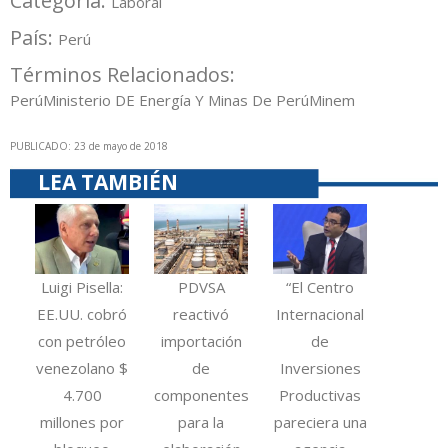
Categoría:
Laboral
País:
Perú
Términos Relacionados:
Perú
Ministerio DE Energía Y Minas De Perú
Minem
PUBLICADO: 23 de mayo de 2018
LEA TAMBIÉN
Luigi Pisella:
PDVSA
“El Centro
EE.UU. cobró
reactivó
Internacional
con petróleo
importación
de
venezolano $
de
Inversiones
4.700
componentes
Productivas
millones por
para la
pareciera una