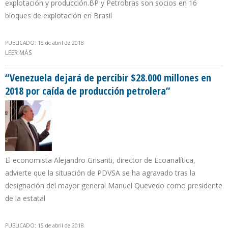
explotación y producción.BP y Petrobras son socios en 16
bloques de explotación en Brasil
PUBLICADO: 16 de abril de 2018
LEER MÁS
SOBRE PETROBRAS Y BP CON LA MIRA EN NEGOCIAR
OPORTUNIDADES DE INVERSIÓN EN PROYECTOS PETRÓLEO Y GAS
DENTRO Y FUERA DE BRASIL
“Venezuela dejará de percibir $28.000 millones en
2018 por caída de producción petrolera”
El economista Alejandro Grisanti, director de Ecoanalítica,
advierte que la situación de PDVSA se ha agravado tras la
designación del mayor general Manuel Quevedo como presidente
de la estatal
PUBLICADO: 15 de abril de 2018