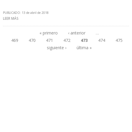
PUBLICADO: 13 de abril de 2018
LEER MÁS
SOBRE OPEP: ECUADOR PRODUJO EN MARZO 511.000 B/D
« primero
‹ anterior
…
469
470
471
472
473
474
475
Páginas
siguiente ›
última »