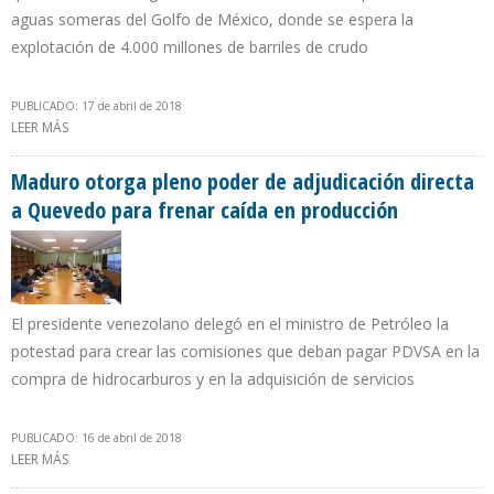
aguas someras del Golfo de México, donde se espera la
explotación de 4.000 millones de barriles de crudo
PUBLICADO: 17 de abril de 2018
LEER MÁS
SOBRE RONDAS PETROLERAS MEXICANAS REPRESENTARÍAN
INVERSIONES DE $161.000 MILLONES EN CASO DE ÉXITO
GEOLÓGICO
Maduro otorga pleno poder de adjudicación directa
a Quevedo para frenar caída en producción
El presidente venezolano delegó en el ministro de Petróleo la
potestad para crear las comisiones que deban pagar PDVSA en la
compra de hidrocarburos y en la adquisición de servicios
PUBLICADO: 16 de abril de 2018
LEER MÁS
SOBRE MADURO OTORGA PLENO PODER DE ADJUDICACIÓN
DIRECTA A QUEVEDO PARA FRENAR CAÍDA EN PRODUCCIÓN