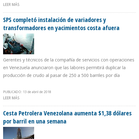
LEER MÁS
SOBRE “VENEZUELA DEJARÁ DE PERCIBIR $28.000 MILLONES EN
2018 POR CAÍDA DE PRODUCCIÓN PETROLERA”
SPS completó instalación de variadores y
transformadores en yacimientos costa afuera
Gerentes y técnicos de la compañía de servicios con operaciones
en Venezuela anunciaron que las labores permitirá duplicar la
producción de crudo al pasar de 250 a 500 barriles por día
PUBLICADO: 13 de abril de 2018
LEER MÁS
SOBRE SPS COMPLETÓ INSTALACIÓN DE VARIADORES Y
TRANSFORMADORES EN YACIMIENTOS COSTA AFUERA
Cesta Petrolera Venezolana aumenta $1,38 dólares
por barril en una semana