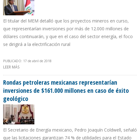
El titular del MEM detalló que los proyectos mineros en curso,
que representarían inversiones por más de 12.000 millones de
dólares continuarán, y que en el caso del sector energía, el foco
se dirigirá a la electrificación rural
PUBLICADO: 17 de abril de 2018
LEER MÁS
SOBRE MINISTRO PERUANO DE ENERGÍA Y MINAS PROMETE
IMPULSAR ACTIVIDAD HIDROCARBURÍFERA RESPETANDO AL
AMBIENTE Y LAS PERSONAS
Rondas petroleras mexicanas representarían
inversiones de $161.000 millones en caso de éxito
geológico
El Secretario de Energía mexicano, Pedro Joaquín Coldwell, señaló
que las licitaciones garantizan 74 % de utilidades para el Estado