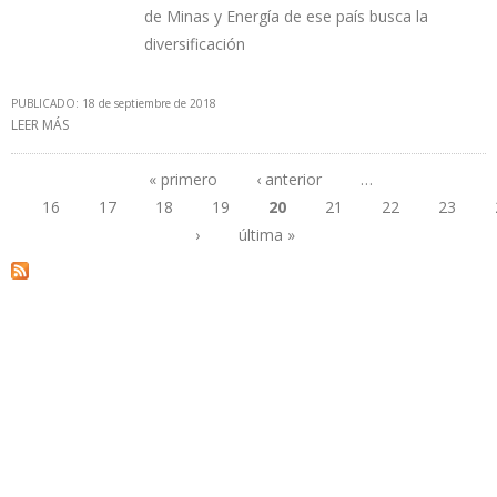
de Minas y Energía de ese país busca la
diversificación
PUBLICADO: 18 de septiembre de 2018
LEER MÁS
SOBRE PROYECTOS DE ENERGÍAS RENOVABLES EN COLOMBIA
GENERARÁN 1.500MW PARA EL 2022
« primero
‹ anterior
…
16
17
18
19
20
21
22
23
Páginas
›
última »