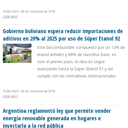
PUBLICADO: 08 de noviembre de 2018
LEER MÁS
SOBRE PRESIDENTE MACRI: “EN 2025 EL 20% DE LA DEMANDA
ELÉCTRICA SE CUBRIRÁ CON ENERGÍAS RENOVABLES”
Gobierno boliviano espera reducir importaciones de
aditivos en 20% al 2025 por uso de Súper Etanol 92
Este biocombustible compuesto por un 12% de
etanol anhidro y 88% de Gasolina Base, es
solo el primer paso, la idea es seguir
avanzando hasta la Súper Etanol 97 y así
cumplir con las normativas internacionales
PUBLICADO: 06 de noviembre de 2018
LEER MÁS
SOBRE GOBIERNO BOLIVIANO ESPERA REDUCIR IMPORTACIONES
DE ADITIVOS EN 20% AL 2025 POR USO DE SÚPER ETANOL 92
Argentina reglamentó ley que permite vender
energía renovable generada en hogares e
inyectarla a la red pública