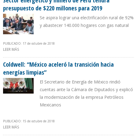
Sector energético y minero de Perú tendrá
presupuesto de $220 millones para 2019
Se aspira lograr una electrificación rural de 92%
y abastecer 140.000 hogares con gas natural
PUBLICADO: 17 de octubre de 2018
LEER MÁS
SOBRE SECTOR ENERGÉTICO Y MINERO DE PERÚ TENDRÁ
PRESUPUESTO DE $220 MILLONES PARA 2019
Coldwell: “México aceleró la transición hacia
energías limpias”
El Secretario de Energía de México rindió
cuentas ante la Cámara de Diputados y explicó
la modernización de la empresa Petróleos
Mexicanos
PUBLICADO: 15 de octubre de 2018
LEER MÁS
SOBRE COLDWELL: “MÉXICO ACELERÓ LA TRANSICIÓN HACIA
ENERGÍAS LIMPIAS”