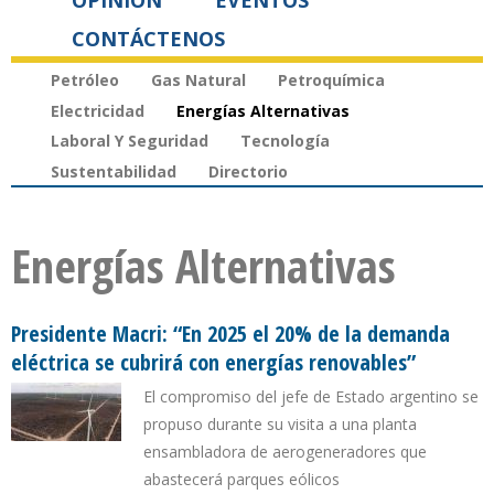
OPINIÓN
EVENTOS
CONTÁCTENOS
Petróleo
Gas Natural
Petroquímica
Electricidad
Energías Alternativas
Laboral Y Seguridad
Tecnología
Sustentabilidad
Directorio
Energías Alternativas
Presidente Macri: “En 2025 el 20% de la demanda
eléctrica se cubrirá con energías renovables”
El compromiso del jefe de Estado argentino se
propuso durante su visita a una planta
ensambladora de aerogeneradores que
abastecerá parques eólicos