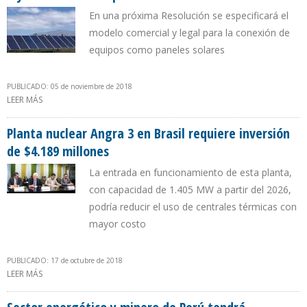
En una próxima Resolución se especificará el
modelo comercial y legal para la conexión de
equipos como paneles solares
PUBLICADO: 05 de noviembre de 2018
LEER MÁS
SOBRE ARGENTINA REGLAMENTÓ LEY QUE PERMITE VENDER
ENERGÍA RENOVABLE GENERADA EN HOGARES E INYECTARLA A LA
RED PÚBLICA
Planta nuclear Angra 3 en Brasil requiere inversión
de $4.189 millones
La entrada en funcionamiento de esta planta,
con capacidad de 1.405 MW a partir del 2026,
podría reducir el uso de centrales térmicas con
mayor costo
PUBLICADO: 17 de octubre de 2018
LEER MÁS
SOBRE PLANTA NUCLEAR ANGRA 3 EN BRASIL REQUIERE INVERSIÓN
DE $4.189 MILLONES