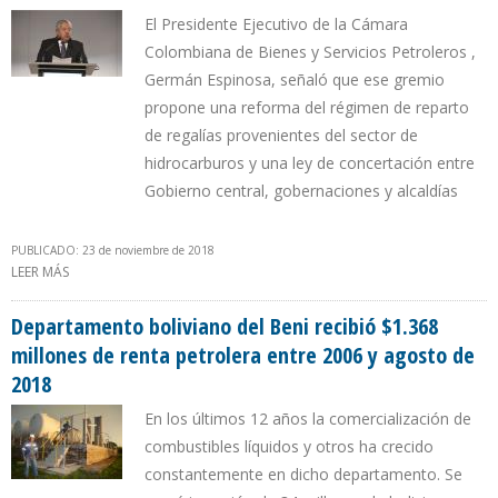
El Presidente Ejecutivo de la Cámara
Colombiana de Bienes y Servicios Petroleros ,
Germán Espinosa, señaló que ese gremio
propone una reforma del régimen de reparto
de regalías provenientes del sector de
hidrocarburos y una ley de concertación entre
Gobierno central, gobernaciones y alcaldías
PUBLICADO: 23 de noviembre de 2018
LEER MÁS
SOBRE CAMPETROL RECHAZA UTILIZACIÓN DE CONSULTAS
POPULARES PARA FRENAR PROYECTOS ENERGÉTICOS EN
COLOMBIA
Departamento boliviano del Beni recibió $1.368
millones de renta petrolera entre 2006 y agosto de
2018
En los últimos 12 años la comercialización de
combustibles líquidos y otros ha crecido
constantemente en dicho departamento. Se