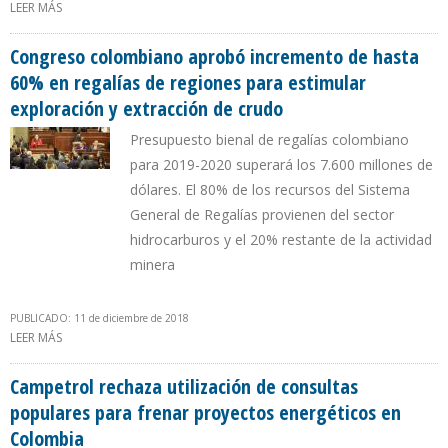
LEER MÁS
SOBRE ACIPET EXIGE MODIFICAR SISTEMA GENERAL DE REGALÍAS
PARA IMPULSAR PROYECTOS MINERO-ENERGÉTICOS EN COLOMBIA
Congreso colombiano aprobó incremento de hasta
60% en regalías de regiones para estimular
exploración y extracción de crudo
Presupuesto bienal de regalías colombiano
para 2019-2020 superará los 7.600 millones de
dólares. El 80% de los recursos del Sistema
General de Regalías provienen del sector
hidrocarburos y el 20% restante de la actividad
minera
PUBLICADO: 11 de diciembre de 2018
LEER MÁS
SOBRE CONGRESO COLOMBIANO APROBÓ INCREMENTO DE
HASTA 60% EN REGALÍAS DE REGIONES PARA ESTIMULAR
EXPLORACIÓN Y EXTRACCIÓN DE CRUDO
Campetrol rechaza utilización de consultas
populares para frenar proyectos energéticos en
Colombia