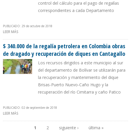
control del cálculo para el pago de regalías
correspondientes a cada Departamento
PUBLICADO: 29 de octubre de 2018
LEER MÁS
SOBRE MINISTERIO DE HIDROCARBUROS DE BOLIVIA REALIZA
JORNADA FORMATIVA SOBRE METODOLOGÍA DE CÁLCULO DE
REGALÍAS
$ 340.000 de la regalía petrolera en Colombia obras
de dragado y recuperación de diques en Cantagallo
Los recursos dirigidos a este municipio al sur
del departamento de Bolívar se utilizarán para
la recuperación y mantenimiento del dique
Brisas-Puerto Nuevo-Caño Hugo y la
recuperación del río Cimitarra y caño Patico
PUBLICADO: 02 de septiembre de 2018
LEER MÁS
SOBRE $ 340.000 DE LA REGALÍA PETROLERA EN COLOMBIA OBRAS
DE DRAGADO Y RECUPERACIÓN DE DIQUES EN CANTAGALLO
1
2
siguiente ›
última »