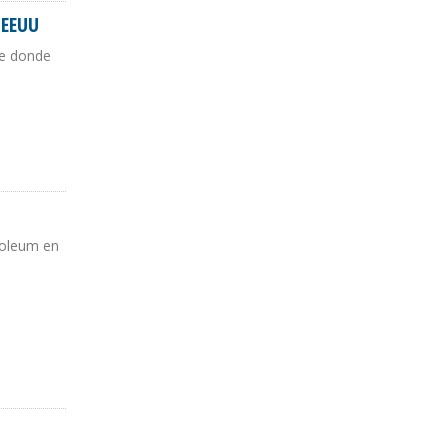
 EEUU
se donde
roleum en