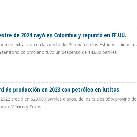
 EE.UU. Y CAYÓ 2,4% EN COLOMBIA DURANTE PRIMER SEMESTRE DE 2025
estre de 2024 cayó en Colombia y repuntó en EE.UU.
umen de extracción en la cuenta del Permian en los Estados Unidos tu
 territorio colombiano tuvo un descenso de 14.600 barriles
RIMESTRE DE 2024 CAYÓ EN COLOMBIA Y REPUNTÓ EN EE.UU.
d de producción en 2023 con petróleo en lutitas
2022 creció en 629.000 barriles diarios, de los cuales 95% provino de
Nuevo México y Texas
ÉCORD DE PRODUCCIÓN EN 2023 CON PETRÓLEO EN LUTITAS