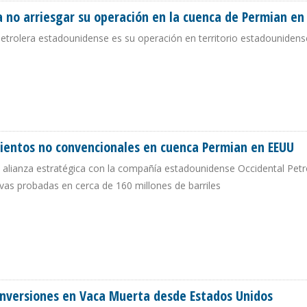
a no arriesgar su operación en la cuenca de Permian en
 petrolera estadounidense es su operación en territorio estadouniden
PARA NO ARRIESGAR SU OPERACIÓN EN LA CUENCA DE PERMIAN EN EEUU
mientos no convencionales en cuenca Permian en EEUU
 alianza estratégica con la compañía estadounidense Occidental Pet
rvas probadas en cerca de 160 millones de barriles
YACIMIENTOS NO CONVENCIONALES EN CUENCA PERMIAN EN EEUU
inversiones en Vaca Muerta desde Estados Unidos