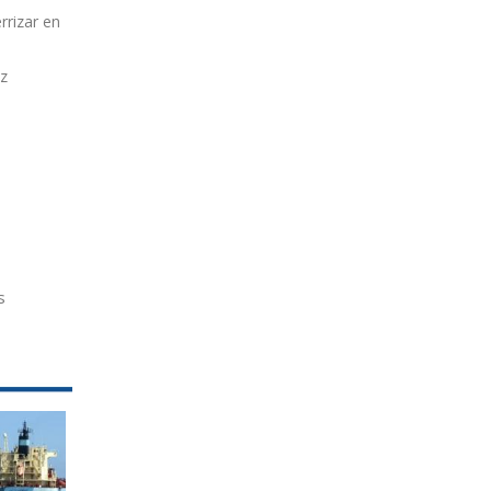
rrizar en
ez
s