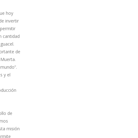
que hoy
 invertir
permitir
n cantidad
guacel.
ortante de
 Muerta.
l mundo”.
s y el
roducción
ollo de
amos
sta misión
ermite