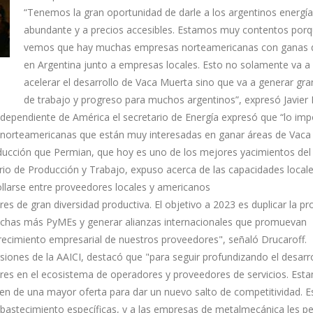
“Tenemos la gran oportunidad de darle a los argentinos energía
abundante y a precios accesibles. Estamos muy contentos por
vemos que hay muchas empresas norteamericanas con ganas de
en Argentina junto a empresas locales. Esto no solamente va a 
acelerar el desarrollo de Vaca Muerta sino que va a generar gra
de trabajo y progreso para muchos argentinos”, expresó Javier I
ndependiente de América el secretario de Energía expresó que “lo imp
 norteamericanas que están muy interesadas en ganar áreas de Vaca
ducción que Permian, que hoy es uno de los mejores yacimientos de
erio de Producción y Trabajo, expuso acerca de las capacidades locale
ollarse entre proveedores locales y americanos
s de gran diversidad productiva. El objetivo a 2023 es duplicar la p
muchas más PyMEs y generar alianzas internacionales que promuevan
 crecimiento empresarial de nuestros proveedores", señaló Drucaroff.
siones de la AAICI, destacó que "para seguir profundizando el desarr
es en el ecosistema de operadores y proveedores de servicios. Est
ren de una mayor oferta para dar un nuevo salto de competitividad. E
abastecimiento específicas, y a las empresas de metalmecánica les p