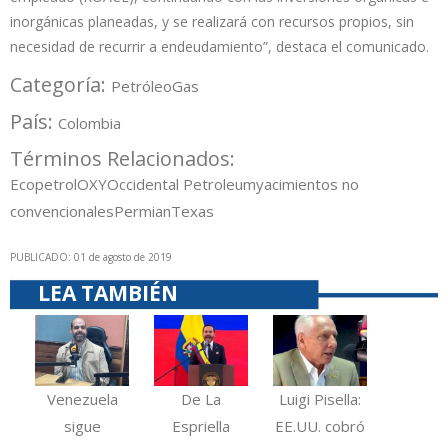
inorgánicas planeadas, y se realizará con recursos propios, sin
necesidad de recurrir a endeudamiento”, destaca el comunicado.
Categoría:
Petróleo
Gas
País:
Colombia
Términos Relacionados:
Ecopetrol
OXY
Occidental Petroleum
yacimientos no
convencionales
Permian
Texas
PUBLICADO: 01 de agosto de 2019
LEA TAMBIÉN
Venezuela
De La
Luigi Pisella:
sigue
Espriella
EE.UU. cobró