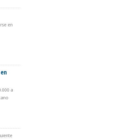
arse en
 en
0.000 a
icano
BRE
guiente