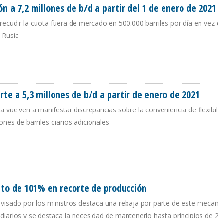
ón a 7,2 millones de b/d a partir del 1 de enero de 2021
recudir la cuota fuera de mercado en 500.000 barriles por día en vez 
 Rusia
CCIÓN A 7,2 MILLONES DE B/D A PARTIR DEL 1 DE ENERO DE 2021
rte a 5,3 millones de b/d a partir de enero de 2021
a vuelven a manifestar discrepancias sobre la conveniencia de flexibili
ones de barriles diarios adicionales
CORTE A 5,3 MILLONES DE B/D A PARTIR DE ENERO DE 2021
nto de 101% en recorte de producción
evisado por los ministros destaca una rebaja por parte de este meca
s diarios y se destaca la necesidad de mantenerlo hasta principios de 