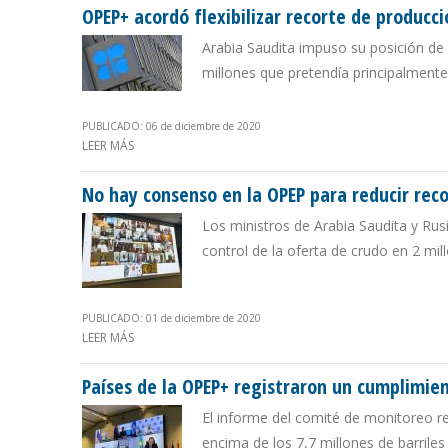
OPEP+ acordó flexibilizar recorte de producci
Arabia Saudita impuso su posición de 
millones que pretendía principalmente
PUBLICADO: 06 de diciembre de 2020
LEER MÁS
SOBRE OPEP+ ACORDÓ FLEXIBILIZAR RECORTE DE PRODU
No hay consenso en la OPEP para reducir reco
Los ministros de Arabia Saudita y Rusi
control de la oferta de crudo en 2 mill
PUBLICADO: 01 de diciembre de 2020
LEER MÁS
SOBRE NO HAY CONSENSO EN LA OPEP PARA REDUCIR RE
Países de la OPEP+ registraron un cumplimie
El informe del comité de monitoreo r
encima de los 7,7 millones de barrile