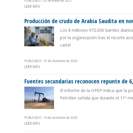
PUBLICADO: 05 de enero de 2021
LEER MÁS
SOBRE ARABIA SAUDITA Y RUSIA SIN ACUERDO EN LA
Producción de crudo de Arabia Saudita en n
Los 8 millones 972.000 barriles diario
por la organización tras el recorte a
cartel
PUBLICADO: 15 de diciembre de 2020
LEER MÁS
SOBRE PRODUCCIÓN DE CRUDO DE ARABIA SAUDITA E
Fuentes secundarias reconocen repunte de 6
El informe de la OPEP indica que la p
Petróleo señala que durante el 11º me
PUBLICADO: 14 de diciembre de 2020
LEER MÁS
SOBRE FUENTES SECUNDARIAS RECONOCEN REPUNTE D