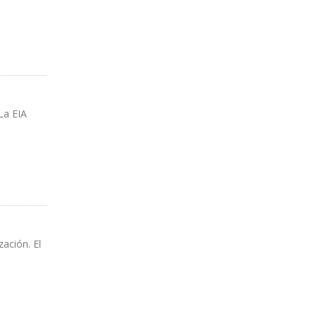
La EIA
zación. El