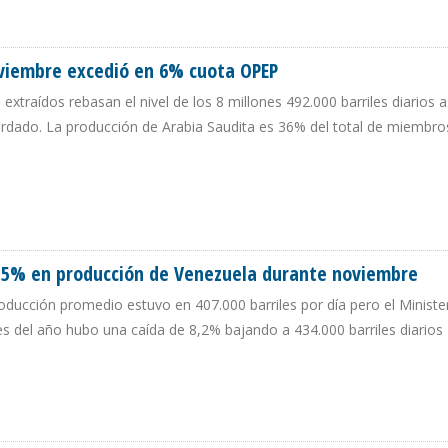
 OPEP+ PARA NUEVA CUOTA DE PRODUCCIÓN
oviembre excedió en 6% cuota OPEP
s extraídos rebasan el nivel de los 8 millones 492.000 barriles diarios
cordado. La producción de Arabia Saudita es 36% del total de miembro
N NOVIEMBRE EXCEDIÓ EN 6% CUOTA OPEP
,5% en producción de Venezuela durante noviembre
roducción promedio estuvo en 407.000 barriles por día pero el Ministe
s del año hubo una caída de 8,2% bajando a 434.000 barriles diarios
E 6,5% EN PRODUCCIÓN DE VENEZUELA DURANTE NOVIEMBRE