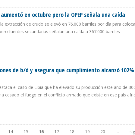
aumentó en octubre pero la OPEP señala una caída
la extracción de crudo se elevó en 76.000 barriles por día para coloc
pero fuentes secundarias señalan una caída a 367.000 barriles
IÓN AUMENTÓ EN OCTUBRE PERO LA OPEP SEÑALA UNA CAÍDA
llones de b/d y asegura que cumplimiento alcanzó 102%
estaca el caso de Libia que ha elevado su producción este año de 30
 ha cesado el fuego en el conflicto armado que existe en ese país afr
 MILLONES DE B/D Y ASEGURA QUE CUMPLIMIENTO ALCANZÓ 102% EN SEPTIEM
14
15
16
17
18
19
20
…
si