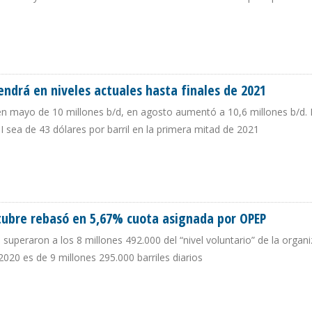
MIENTO DE 101% EN RECORTE DE PRODUCCIÓN
ndrá en niveles actuales hasta finales de 2021
en mayo de 10 millones b/d, en agosto aumentó a 10,6 millones b/d. 
 sea de 43 dólares por barril en la primera mitad de 2021
TENDRÁ EN NIVELES ACTUALES HASTA FINALES DE 2021
tubre rebasó en 5,67% cuota asignada por OPEP
 superaron a los 8 millones 492.000 del “nivel voluntario” de la organi
20 es de 9 millones 295.000 barriles diarios
N OCTUBRE REBASÓ EN 5,67% CUOTA ASIGNADA POR OPEP