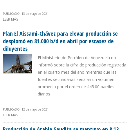
PUBLICADO: 13 de mayo de 2021
LEER MÁS
SOBRE PRECIO DEL PETRÓLEO VENEZOLANO SE SEXTUPLICÓ EN UN
AÑO
Plan El Aissami-Chávez para elevar producción se
desplomó en 81.000 b/d en abril por escasez de
diluyentes
El Ministerio de Petróleo de Venezuela no
informó sobre la cifra de producción registrada
en el cuarto mes del año mientras que las
fuentes secundarias señalan un volumen
promedio por el orden de 445.00 barriles
diarios
PUBLICADO: 12 de mayo de 2021
LEER MÁS
SOBRE PLAN EL AISSAMI-CHÁVEZ PARA ELEVAR PRODUCCIÓN SE
DESPLOMÓ EN 81.000 B/D EN ABRIL POR ESCASEZ DE DILUYENTES
Producción de Arabia Saudita se mantuvo en 8,13