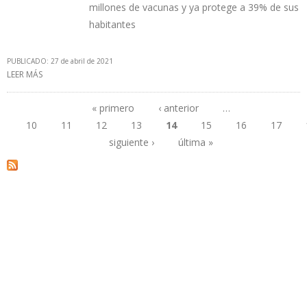
millones de vacunas y ya protege a 39% de sus
habitantes
PUBLICADO: 27 de abril de 2021
LEER MÁS
SOBRE VENEZUELA ESTÁ ENTRE LOS MIEMBROS DE LA OPEP CON
MÁS BAJO ACCESO A VACUNAS CONTRA EL COVID-19
« primero
‹ anterior
…
10
11
12
13
14
15
16
17
Páginas
siguiente ›
última »