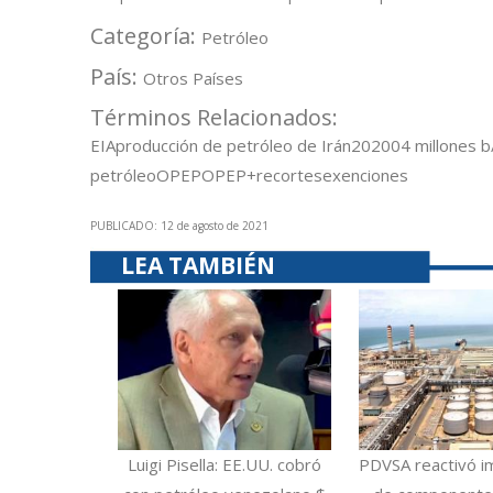
Categoría:
Petróleo
País:
Otros Países
Términos Relacionados:
EIA
producción de petróleo de Irán
2020
0
4 millones b
petróleo
OPEP
OPEP+
recortes
exenciones
PUBLICADO: 12 de agosto de 2021
LEA TAMBIÉN
Luigi Pisella: EE.UU. cobró
PDVSA reactivó i