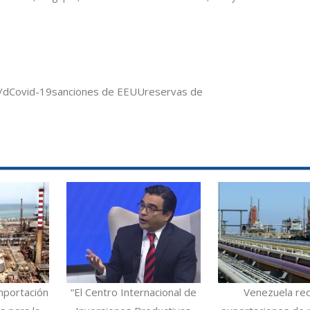
/d
Covid-19
sanciones de EEUU
reservas de
mportación
“El Centro Internacional de
Venezuela re