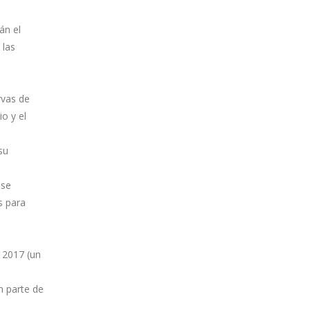
án el
 las
rvas de
o y el
su
 se
s para
 2017 (un
n parte de