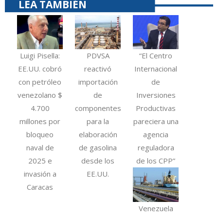
LEA TAMBIÉN
Luigi Pisella:
PDVSA
“El Centro
EE.UU. cobró
reactivó
Internacional
con petróleo
importación
de
venezolano $
de
Inversiones
4.700
componentes
Productivas
millones por
para la
pareciera una
bloqueo
elaboración
agencia
naval de
de gasolina
reguladora
2025 e
desde los
de los CPP”
invasión a
EE.UU.
Caracas
Venezuela