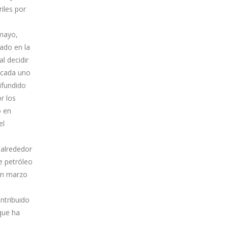
iles por
 mayo,
dado en la
l decidir
n cada uno
ifundido
r los
o en
el
 alrededor
e petróleo
 en marzo
ntribuido
 que ha