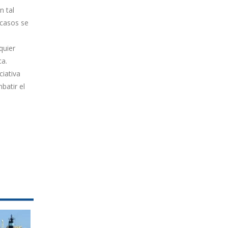
n tal
 casos se
quier
ca.
iativa
batir el