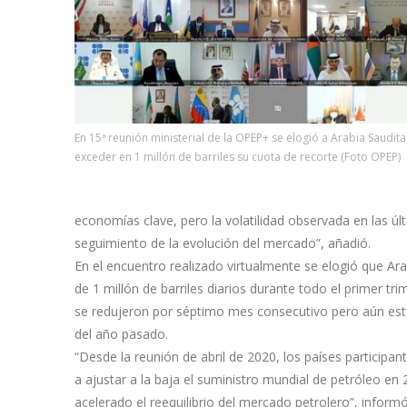
En 15ª reunión ministerial de la OPEP+ se elogió a Arabia Saudit
exceder en 1 millón de barriles su cuota de recorte (Foto OPEP)
economías clave, pero la volatilidad observada en las úl
seguimiento de la evolución del mercado”, añadió.
En el encuentro realizado virtualmente se elogió que Ar
de 1 millón de barriles diarios durante todo el primer tr
se redujeron por séptimo mes consecutivo pero aún está
del año pasado.
“Desde la reunión de abril de 2020, los países particip
a ajustar a la baja el suministro mundial de petróleo en 
acelerado el reequilibrio del mercado petrolero”, inform