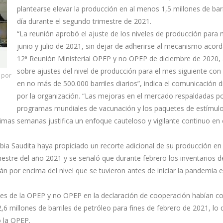
plantearse elevar la producción en al menos 1,5 millones de barr
día durante el segundo trimestre de 2021.
“La reunión aprobó el ajuste de los niveles de producción para
junio y julio de 2021, sin dejar de adherirse al mecanismo acor
12ª Reunión Ministerial OPEP y no OPEP de diciembre de 2020, a
sobre ajustes del nivel de producción para el mes siguiente co
a por
en no más de 500.000 barriles diarios”, indica el comunicación d
por la organización. “Las mejoras en el mercado respaldadas po
programas mundiales de vacunación y los paquetes de estímul
timas semanas justifica un enfoque cauteloso y vigilante continuo en 
abia Saudita haya propiciado un recorte adicional de su producción en
imestre del año 2021 y se señaló que durante febrero los inventarios d
n por encima del nivel que se tuvieron antes de iniciar la pandemia
antes de la OPEP y no OPEP en la declaración de cooperación habían co
2,6 millones de barriles de petróleo para fines de febrero de 2021, lo
ó la OPEP.