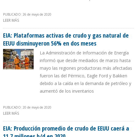
PUBLICADO: 26 de mayo de 2020
LEER MÁS
SOBRE EIA: CONSUMO DE GAS NATURAL EN EEUU CAERÁ 3.400
MILLONES DE PIES CÚBICOS EN 2020
EIA: Plataformas activas de crudo y gas natural de
EEUU disminuyeron 56% en dos meses
La Administración de Información de Energía
informó que desde mediados de marzo hasta
mayo las regiones productoras más afectadas
fueron las del Pérmico, Eagle Ford y Bakken
debido a la caída en la demanda de petróleo y
aumentó de los inventarios
PUBLICADO: 20 de mayo de 2020
LEER MÁS
SOBRE EIA: PLATAFORMAS ACTIVAS DE CRUDO Y GAS NATURAL DE
EEUU DISMINUYERON 56% EN DOS MESES
EIA: Producción promedio de crudo de EEUU caerá a
11,7 millones b/d en 2020