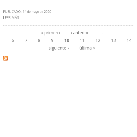
PUBLICADO: 14 de mayo de 2020
LEER MÁS
SOBRE EIA: EMISIONES DE DIÓXIDO DE CARBONO EN ESTADOS
UNIDOS CAERÁN 11% EN 2020
« primero
‹ anterior
…
6
7
8
9
10
11
12
13
14
Páginas
siguiente ›
última »