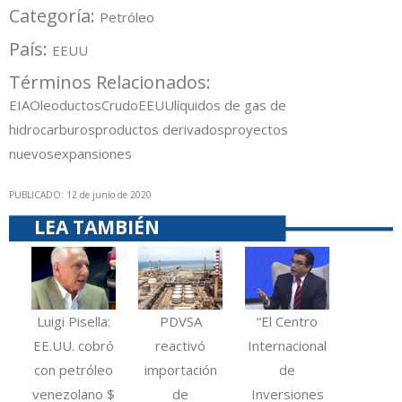
Categoría:
Petróleo
País:
EEUU
Términos Relacionados:
EIA
Oleoductos
Crudo
EEUU
líquidos de gas de
hidrocarburos
productos derivados
proyectos
nuevos
expansiones
PUBLICADO: 12 de junio de 2020
LEA TAMBIÉN
Luigi Pisella:
PDVSA
“El Centro
EE.UU. cobró
reactivó
Internacional
con petróleo
importación
de
venezolano $
de
Inversiones