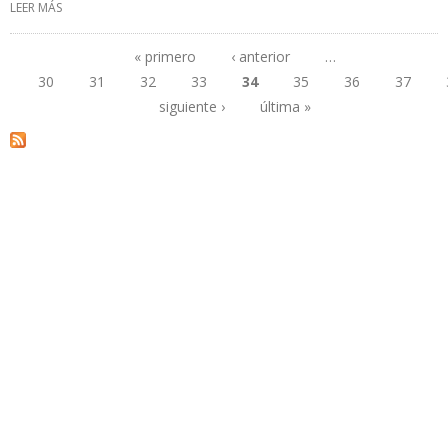
LEER MÁS
SOBRE COLOMBIA SE DEBATE ENTRE DISMINUIR EL USO DE
ENERGÍAS FÓSILES O AUMENTAR SU PRODUCCIÓN
« primero
‹ anterior
…
30
31
32
33
34
35
36
37
Páginas
siguiente ›
última »