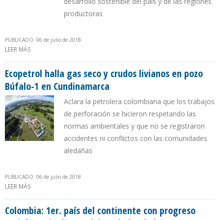
desarrollo sostenible del país y de las regiones
productoras
PUBLICADO: 06 de julio de 2018
LEER MÁS
SOBRE LA ASOCIACIÓN COLOMBIANA DEL PETRÓLEO FELICITÓ AL
NUEVO PRESIDENTE DE COLOMBIA IVÁN DUQUE
Ecopetrol halla gas seco y crudos livianos en pozo
Búfalo-1 en Cundinamarca
Aclara la petrolera colombiana que los trabajos
de perforación se hicieron respetando las
normas ambientales y que no se registraron
accidentes ni conflictos con las comunidades
aledañas
PUBLICADO: 06 de julio de 2018
LEER MÁS
SOBRE ECOPETROL HALLA GAS SECO Y CRUDOS LIVIANOS EN
POZO BÚFALO-1 EN CUNDINAMARCA
Colombia: 1er. país del continente con progreso