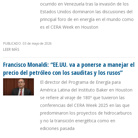
ocurrido en Venezuela tras la invasión de los
Estados Unidos dominaron las discusiones del
principal foro de en energía en el mundo como
es el CERA Week en Houston
PUBLICADO: 03 de mayo de 2026
LEER MÁS
SOBRE “NO HAY NINGUNA MANERA DE SOLUCIONAR LA
SITUACIÓN DEL MERCADO PETROLERO MUNDIAL SIN REABRIR EL
ESTRECHO DE ORMUZ”
Francisco Monaldi: “EE.UU. va a ponerse a manejar el
precio del petróleo con los sauditas y los rusos”
El director del Programa de Energía para
América Latina del Instituto Baker en Houston
se refiere al viraje de 180º que tuvieron las
conferencias del CERA Week 2025 en las que
predominaron los proyectos de hidrocarburos
y no la transición energética como en
ediciones pasada