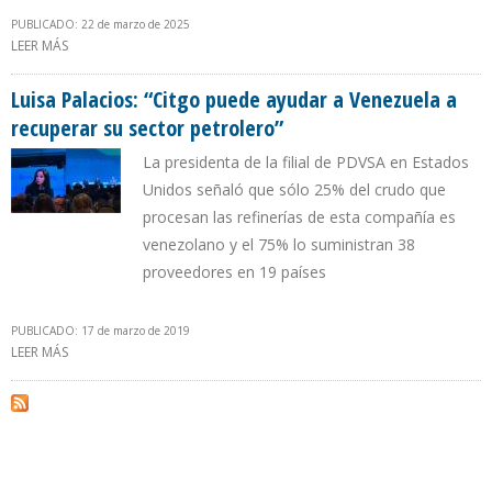
PUBLICADO: 22 de marzo de 2025
LEER MÁS
SOBRE FRANCISCO MONALDI: “EE.UU. VA A PONERSE A MANEJAR EL
PRECIO DEL PETRÓLEO CON LOS SAUDITAS Y LOS RUSOS”
Luisa Palacios: “Citgo puede ayudar a Venezuela a
recuperar su sector petrolero”
La presidenta de la filial de PDVSA en Estados
Unidos señaló que sólo 25% del crudo que
procesan las refinerías de esta compañía es
venezolano y el 75% lo suministran 38
proveedores en 19 países
PUBLICADO: 17 de marzo de 2019
LEER MÁS
SOBRE LUISA PALACIOS: “CITGO PUEDE AYUDAR A VENEZUELA A
RECUPERAR SU SECTOR PETROLERO”