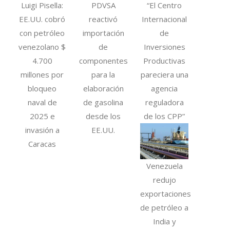
Luigi Pisella:
PDVSA
“El Centro
EE.UU. cobró
reactivó
Internacional
con petróleo
importación
de
venezolano $
de
Inversiones
4.700
componentes
Productivas
millones por
para la
pareciera una
bloqueo
elaboración
agencia
naval de
de gasolina
reguladora
2025 e
desde los
de los CPP”
invasión a
EE.UU.
Caracas
Venezuela
redujo
exportaciones
de petróleo a
India y