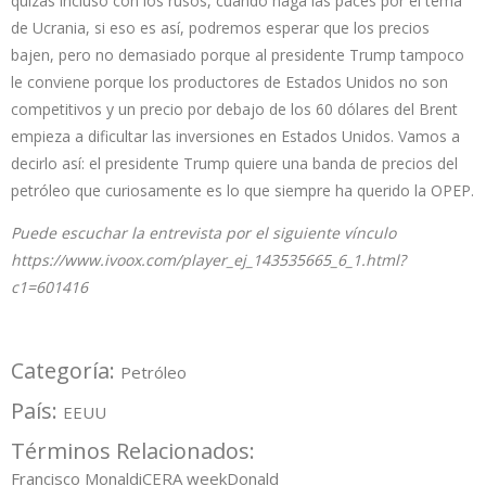
quizás incluso con los rusos, cuando haga las paces por el tema
de Ucrania, si eso es así, podremos esperar que los precios
bajen, pero no demasiado porque al presidente Trump tampoco
le conviene porque los productores de Estados Unidos no son
competitivos y un precio por debajo de los 60 dólares del Brent
empieza a dificultar las inversiones en Estados Unidos. Vamos a
decirlo así: el presidente Trump quiere una banda de precios del
petróleo que curiosamente es lo que siempre ha querido la OPEP.
Puede escuchar la entrevista por el siguiente vínculo
https://www.ivoox.com/player_ej_143535665_6_1.html?
c1=601416
Categoría:
Petróleo
País:
EEUU
Términos Relacionados:
Francisco Monaldi
CERA week
Donald