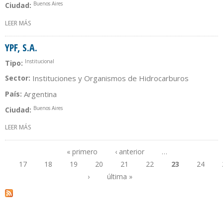
Buenos Aires
Ciudad:
LEER MÁS
SOBRE FILIALES YPF GAS, S.A.
YPF, S.A.
Institucional
Tipo:
Sector:
Instituciones y Organismos de Hidrocarburos
País:
Argentina
Buenos Aires
Ciudad:
LEER MÁS
SOBRE YPF, S.A.
« primero
‹ anterior
…
17
18
19
20
21
22
23
24
Páginas
›
última »