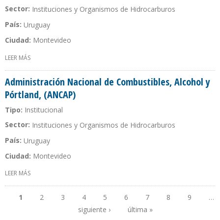
Sector:
Instituciones y Organismos de Hidrocarburos
País:
Uruguay
Ciudad:
Montevideo
LEER MÁS
SOBRE ADMINISTRACIÓN NACIONAL DE USINAS Y TRANSMISIONES
ELÉCTRICAS (UTE)
Administración Nacional de Combustibles, Alcohol y
Pórtland, (ANCAP)
Tipo:
Institucional
Sector:
Instituciones y Organismos de Hidrocarburos
País:
Uruguay
Ciudad:
Montevideo
LEER MÁS
SOBRE ADMINISTRACIÓN NACIONAL DE COMBUSTIBLES, ALCOHOL
Y PÓRTLAND, (ANCAP)
1
2
3
4
5
6
7
8
9
…
siguiente ›
última »
Páginas