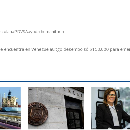
ezolana
PDVSA
ayuda humanitaria
 se encuentra en Venezuela
Citgo desembolsó $150.000 para eme