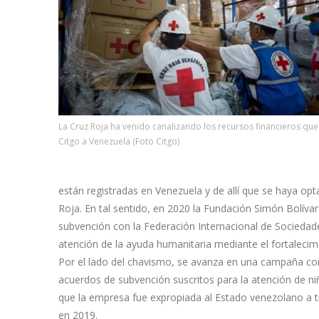
La Cruz Roja ha venido canalizando los recursos financieros que
Citgo a Venezuela (Foto Citgo)
están registradas en Venezuela y de allí que se haya op
Roja. En tal sentido, en 2020 la Fundación Simón Bolí
subvención con la Federación Internacional de Sociedades
atención de la ayuda humanitaria mediante el fortaleci
Por el lado del chavismo, se avanza en una campaña cont
acuerdos de subvención suscritos para la atención de 
que la empresa fue expropiada al Estado venezolano a t
en 2019.