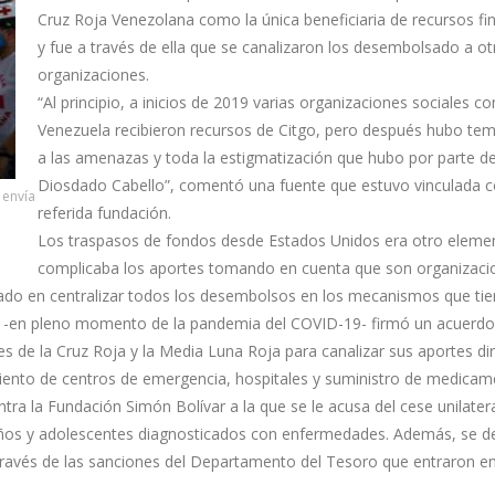
Cruz Roja Venezolana como la única beneficiaria de recursos fi
y fue a través de ella que se canalizaron los desembolsado a ot
organizaciones.
“Al principio, a inicios de 2019 varias organizaciones sociales c
Venezuela recibieron recursos de Citgo, pero después hubo te
a las amenazas y toda la estigmatización que hubo por parte d
Diosdado Cabello”, comentó una fuente que estuvo vinculada c
 envía
referida fundación.
Los traspasos de fondos desde Estados Unidos era otro eleme
complicaba los aportes tomando en cuenta que son organizaci
tado en centralizar todos los desembolsos en los mecanismos que tie
var -en pleno momento de la pandemia del COVID-19- firmó un acuerdo
 de la Cruz Roja y la Media Luna Roja para canalizar sus aportes diri
miento de centros de emergencia, hospitales y suministro de medicam
ra la Fundación Simón Bolívar a la que se le acusa del cese unilatera
niños y adolescentes diagnosticados con enfermedades. Además, se d
ravés de las sanciones del Departamento del Tesoro que entraron en