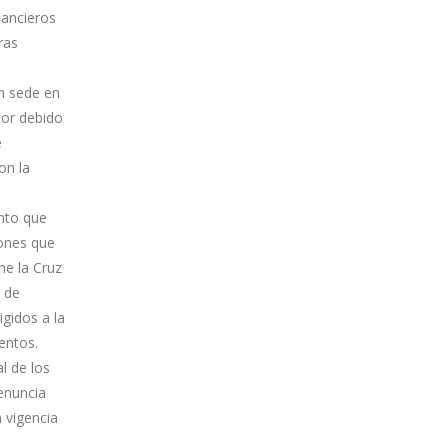
nancieros
ras
on sede en
mor debido
e
on la
nto que
ones que
ne la Cruz
 de
gidos a la
entos.
l de los
enuncia
 vigencia