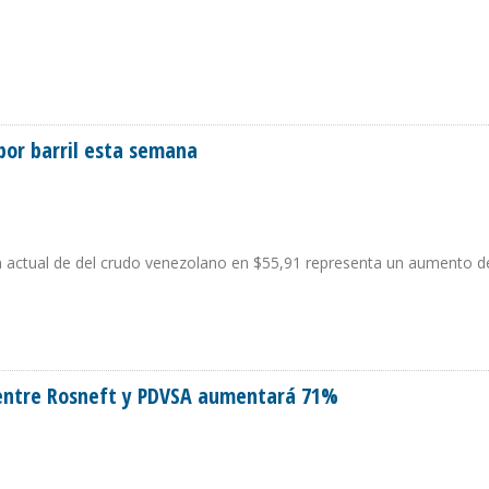
 NUESTRAS LUTITAS PARA REVERTIR DECLINACIÓN E IMPORTACIÓN DE HIDROC
por barril esta semana
n actual de del crudo venezolano en $55,91 representa un aumento d
9 POR BARRIL ESTA SEMANA
entre Rosneft y PDVSA aumentará 71%