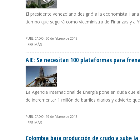
El presidente venezolano designó a la economista Iliana
tiempo que seguirá como viceministra de Finanzas y a Y
PUBLICADO: 20 de febrero de 2018
LEER MÁS
SOBRE SANCIONES DE EEUU OBLIGARON A MADURO A RE
AIE: Se necesitan 100 plataformas para fren
La Agencia Internacional de Energía pone en duda que e
de incrementar 1 millón de barriles diarios y advierte q
PUBLICADO: 19 de febrero de 2018
LEER MÁS
SOBRE AIE: SE NECESITAN 100 PLATAFORMAS PARA FR
Colombia baja producción de crudo y sube la