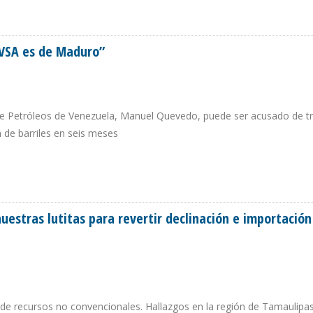
S A COBRAR PRÉSTAMO POR $ 5.000 MILLONES QUE DEBE PDVSA
DVSA es de Maduro”
e de Petróleos de Venezuela, Manuel Quevedo, puede ser acusado de tr
de barriles en seis meses
PDVSA ES DE MADURO”
estras lutitas para revertir declinación e importación
 de recursos no convencionales. Hallazgos en la región de Tamaulipa