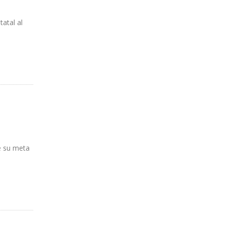
atal al
e su meta