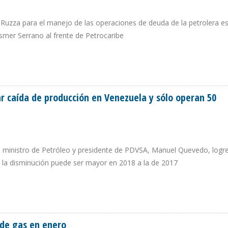
 Ruzza para el manejo de las operaciones de deuda de la petrolera est
smer Serrano al frente de Petrocaribe
MOVER A SIMÓN SERPA DE VICEPRESIDENCIA DE FINANZAS DE PDVSA
ar caída de producción en Venezuela y sólo operan 50
l ministro de Petróleo y presidente de PDVSA, Manuel Quevedo, logr
ue la disminución puede ser mayor en 2018 a la de 2017
ENAR CAÍDA DE PRODUCCIÓN EN VENEZUELA Y SÓLO OPERAN 50
 de gas en enero