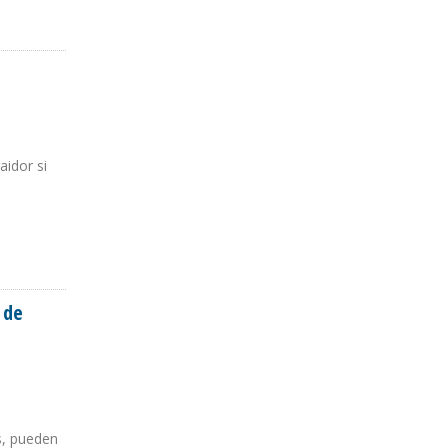
aidor si
 de
s, pueden