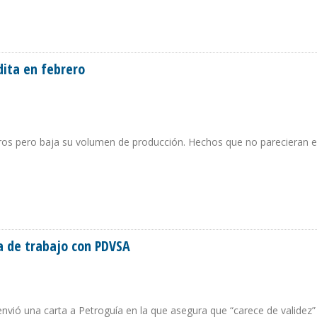
O DE PRODUCCIÓN EN ENERO Y ADMITE CAÍDA POR 183.000 B/D EN FEBRERO
dita en febrero
ros pero baja su volumen de producción. Hechos que no parecieran e
AUDITA EN FEBRERO
a de trabajo con PDVSA
a envió una carta a Petroguía en la que asegura que “carece de validez