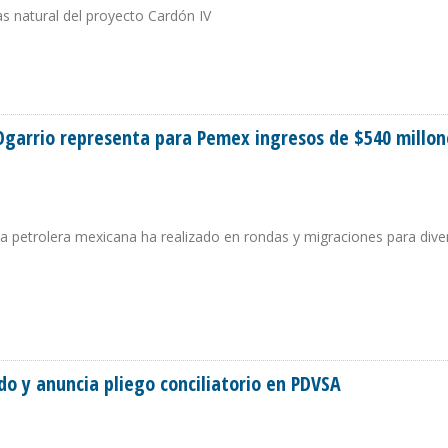
as natural del proyecto Cardón IV
VA DE TRABAJO CON PDVSA
Ogarrio representa para Pemex ingresos de $540 millon
 petrolera mexicana ha realizado en rondas y migraciones para divers
Y OGARRIO REPRESENTA PARA PEMEX INGRESOS DE $540 MILLONES
o y anuncia pliego conciliatorio en PDVSA