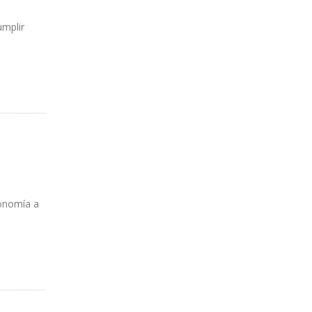
umplir
conomía a