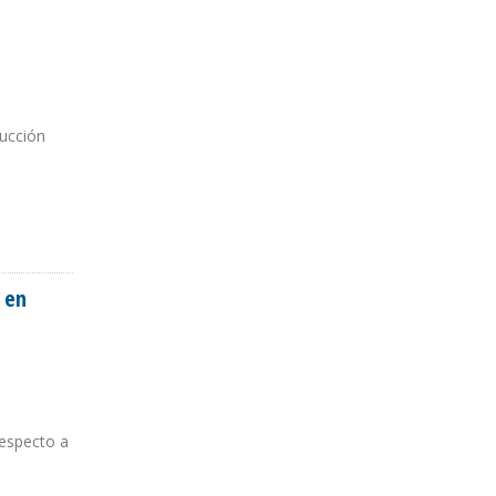
ducción
 en
respecto a