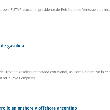
 propia FUTVP acusan al presidente de Petróleos de Venezuela de inc
VEDO Y ANUNCIA PLIEGO CONCILIATORIO EN PDVSA
s de gasolina
s de litros de gasolina importada con etanol, así como dinamizar la e
000 mil nuevos empleos
ROS DE GASOLINA
rrollo en onshore y offshore argentino