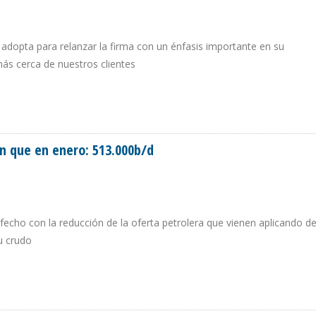
adopta para relanzar la firma con un énfasis importante en su
 más cerca de nuestros clientes
GADOS CAMBIA A LEĜA ABOGADOS
n que en enero: 513.000b/d
fecho con la reducción de la oferta petrolera que vienen aplicando d
u crudo
MEN QUE EN ENERO: 513.000B/D