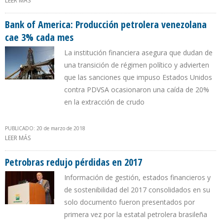
LEER MÁS
SOBRE PRODUCCIÓN COLOMBIANA DE CRUDO CAE 4,8% EN
FEBRERO DE 2018
Bank of America: Producción petrolera venezolana
cae 3% cada mes
La institución financiera asegura que dudan de
una transición de régimen político y advierten
que las sanciones que impuso Estados Unidos
contra PDVSA ocasionaron una caída de 20%
en la extracción de crudo
PUBLICADO: 20 de marzo de 2018
LEER MÁS
SOBRE BANK OF AMERICA: PRODUCCIÓN PETROLERA
VENEZOLANA CAE 3% CADA MES
Petrobras redujo pérdidas en 2017
Información de gestión, estados financieros y
de sostenibilidad del 2017 consolidados en su
solo documento fueron presentados por
primera vez por la estatal petrolera brasileña