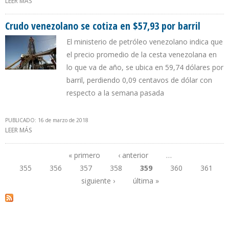
LEER MÁS
SOBRE ECOPETROL: DERRAME DE CRUDO EN SANTANDER NO HA
LLEGADO AL RÍO SOGAMOSO
Crudo venezolano se cotiza en $57,93 por barril
El ministerio de petróleo venezolano indica que
el precio promedio de la cesta venezolana en
lo que va de año, se ubica en 59,74 dólares por
barril, perdiendo 0,09 centavos de dólar con
respecto a la semana pasada
PUBLICADO: 16 de marzo de 2018
LEER MÁS
SOBRE CRUDO VENEZOLANO SE COTIZA EN $57,93 POR BARRIL
« primero
‹ anterior
…
355
356
357
358
359
360
361
Páginas
siguiente ›
última »