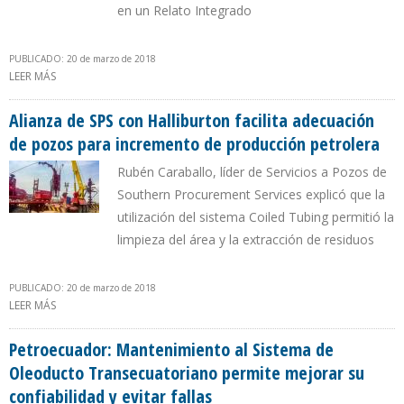
en un Relato Integrado
PUBLICADO: 20 de marzo de 2018
LEER MÁS
SOBRE PETROBRAS REDUJO PÉRDIDAS EN 2017
Alianza de SPS con Halliburton facilita adecuación
de pozos para incremento de producción petrolera
Rubén Caraballo, líder de Servicios a Pozos de
Southern Procurement Services explicó que la
utilización del sistema Coiled Tubing permitió la
limpieza del área y la extracción de residuos
PUBLICADO: 20 de marzo de 2018
LEER MÁS
SOBRE ALIANZA DE SPS CON HALLIBURTON FACILITA
ADECUACIÓN DE POZOS PARA INCREMENTO DE PRODUCCIÓN
PETROLERA
Petroecuador: Mantenimiento al Sistema de
Oleoducto Transecuatoriano permite mejorar su
confiabilidad y evitar fallas