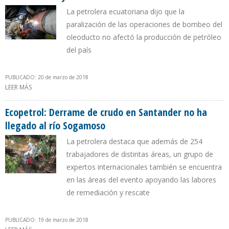
La petrolera ecuatoriana dijo que la
paralización de las operaciones de bombeo del
oleoducto no afectó la producción de petróleo
del país
PUBLICADO: 20 de marzo de 2018
LEER MÁS
SOBRE PETROECUADOR: MANTENIMIENTO AL SISTEMA DE
OLEODUCTO TRANSECUATORIANO PERMITE MEJORAR SU
CONFIABILIDAD Y EVITAR FALLAS
Ecopetrol: Derrame de crudo en Santander no ha
llegado al río Sogamoso
La petrolera destaca que además de 254
trabajadores de distintas áreas, un grupo de
expertos internacionales también se encuentra
en las áreas del evento apoyando las labores
de remediación y rescate
PUBLICADO: 19 de marzo de 2018