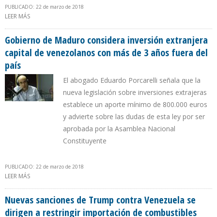
PUBLICADO: 22 de marzo de 2018
LEER MÁS
SOBRE RENUNCIA PRESIDENTE DEL DIRECTORIO DE PETROPERÚ
Gobierno de Maduro considera inversión extranjera
capital de venezolanos con más de 3 años fuera del
país
El abogado Eduardo Porcarelli señala que la
nueva legislación sobre inversiones extrajeras
establece un aporte mínimo de 800.000 euros
y advierte sobre las dudas de esta ley por ser
aprobada por la Asamblea Nacional
Constituyente
PUBLICADO: 22 de marzo de 2018
LEER MÁS
SOBRE GOBIERNO DE MADURO CONSIDERA INVERSIÓN
EXTRANJERA CAPITAL DE VENEZOLANOS CON MÁS DE 3 AÑOS
FUERA DEL PAÍS
Nuevas sanciones de Trump contra Venezuela se
dirigen a restringir importación de combustibles