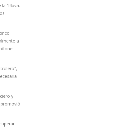
e la 14ava.
los
cinco
almente a
millones
trolero",
necesaria
ciero y
en promovió
ecuperar