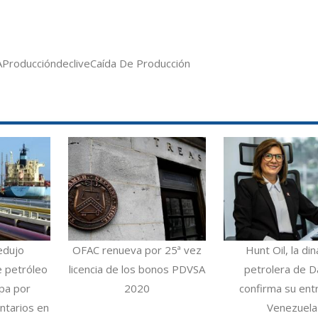
A
Producción
declive
Caída De Producción
edujo
OFAC renueva por 25ª vez
Hunt Oil, la din
e petróleo
licencia de los bonos PDVSA
petrolera de Da
opa por
2020
confirma su ent
ntarios en
Venezuela