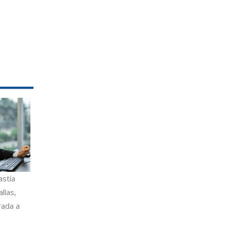
astía
llas,
rada a