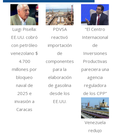
Luigi Pisella:
PDVSA
“El Centro
EE.UU. cobró
reactivó
Internacional
con petróleo
importación
de
venezolano $
de
Inversiones
4.700
componentes
Productivas
millones por
para la
pareciera una
bloqueo
elaboración
agencia
naval de
de gasolina
reguladora
2025 e
desde los
de los CPP”
invasión a
EE.UU.
Caracas
Venezuela
redujo