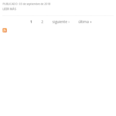
PUBLICADO: 03 de septiembre de 2018
LEER MÁS
SOBRE PDVSA IMPORTÓ 4,5 MILLONES DE LITROS DIARIOS DE
GASOLINA DESDE EEUU DURANTE PRIMER SEMESTRE DE 2018
1
2
siguiente ›
última »
Páginas