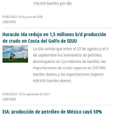
108.000 barriles por día
PUBLICADO: 04 de junio de 2026
LEER MÁS
SOBRE VENEZUELA REGISTRÓ RÉCORD EN IMPORTACIÓN DE
DILUYENTES DESDE EE.UU. AL CIERRE DEL PRIMER TRIMESTRE DE
2026
Huracán Ida redujo en 1,5 millones b/d producción
de crudo en Costa del Golfo de EEUU
La EIA señala que entre el 27 de agosto y el 3
de septiembre los inventarios de petróleo
disminuyeron en 2,6 millones de barriles, las
importaciones de crudo cayeron en 247.000
barriles diarios y las exportaciones bajaron
698.000 barriles diarios
PUBLICADO: 16 de septiembre de 2021
LEER MÁS
SOBRE HURACÁN IDA REDUJO EN 1,5 MILLONES B/D PRODUCCIÓN
DE CRUDO EN COSTA DEL GOLFO DE EEUU
EIA: producción de petróleo de México cayó 50%