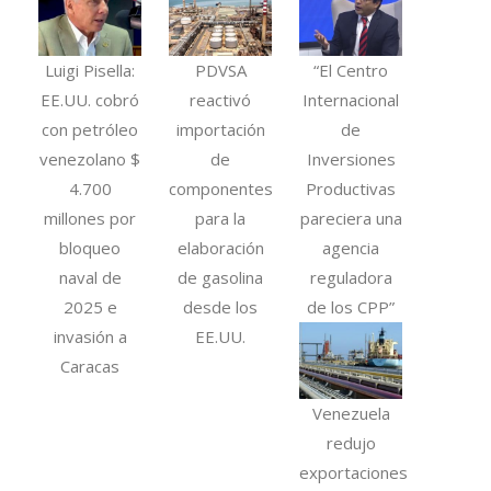
Luigi Pisella:
PDVSA
“El Centro
EE.UU. cobró
reactivó
Internacional
con petróleo
importación
de
venezolano $
de
Inversiones
4.700
componentes
Productivas
millones por
para la
pareciera una
bloqueo
elaboración
agencia
naval de
de gasolina
reguladora
2025 e
desde los
de los CPP”
invasión a
EE.UU.
Caracas
Venezuela
redujo
exportaciones