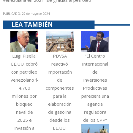
venezolana en 2021 fue gracias al petróleo
PUBLICADO: 27 de mayo de 2024
LEA TAMBIÉN
Luigi Pisella:
PDVSA
“El Centro
EE.UU. cobró
reactivó
Internacional
con petróleo
importación
de
venezolano $
de
Inversiones
4.700
componentes
Productivas
millones por
para la
pareciera una
bloqueo
elaboración
agencia
naval de
de gasolina
reguladora
2025 e
desde los
de los CPP”
invasión a
EE.UU.