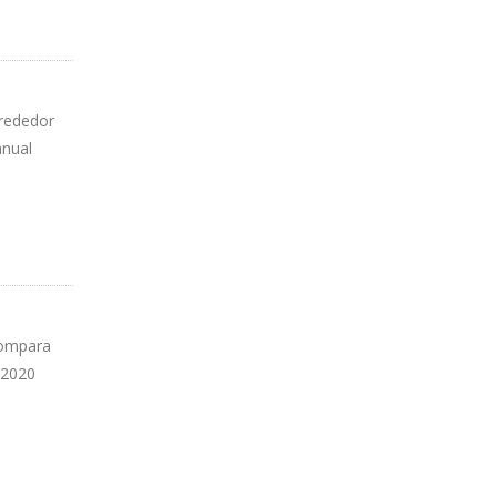
lrededor
anual
compara
 2020