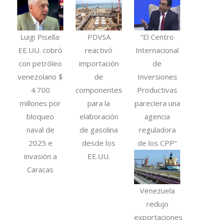
Luigi Pisella:
PDVSA
“El Centro
EE.UU. cobró
reactivó
Internacional
con petróleo
importación
de
venezolano $
de
Inversiones
4.700
componentes
Productivas
millones por
para la
pareciera una
bloqueo
elaboración
agencia
naval de
de gasolina
reguladora
2025 e
desde los
de los CPP”
invasión a
EE.UU.
Caracas
Venezuela
redujo
exportaciones