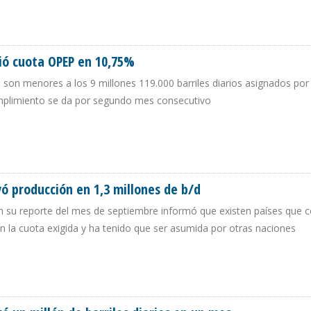
RARÁ A 100 MBD A FINALES DE AÑO
ió cuota OPEP en 10,75%
s son menores a los 9 millones 119.000 barriles diarios asignados por 
mplimiento se da por segundo mes consecutivo
XCEDIÓ CUOTA OPEP EN 10,75%
vó producción en 1,3 millones de b/d
en su reporte del mes de septiembre informó que existen países que
n la cuota exigida y ha tenido que ser asumida por otras naciones
 ELEVÓ PRODUCCIÓN EN 1,3 MILLONES DE B/D