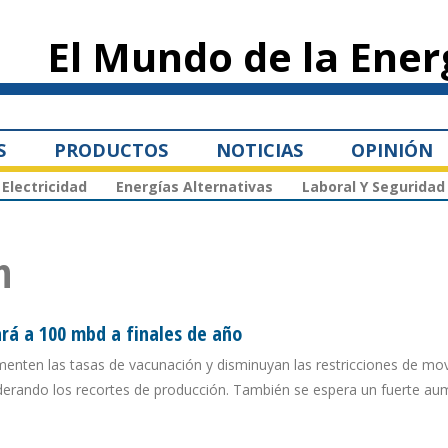
Pasar al
contenido
El Mundo de la Ener
principal
S
PRODUCTOS
NOTICIAS
OPINIÓN
Electricidad
Energías Alternativas
Laboral Y Seguridad
n
rá a 100 mbd a finales de año
nten las tasas de vacunación y disminuyan las restricciones de movi
derando los recortes de producción. También se espera un fuerte a