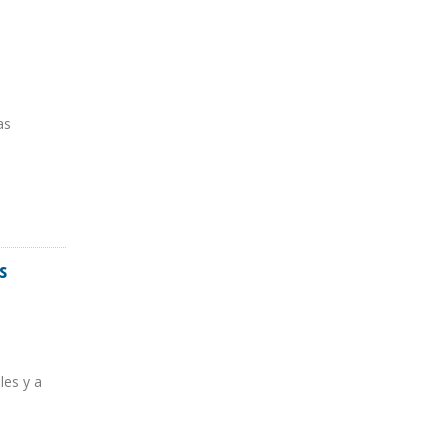
as
s
les y a