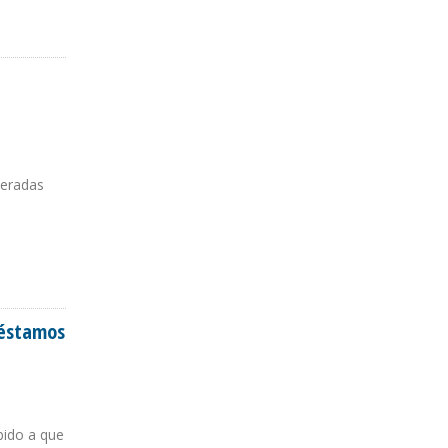
peradas
réstamos
bido a que