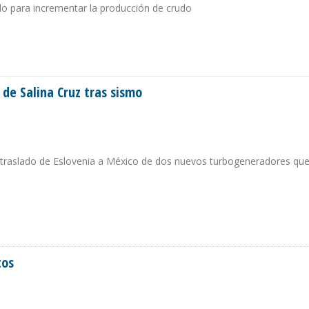
do para incrementar la producción de crudo
MIXTAS PETROLERAS EN VENEZUELA POR RETRASO EN PAGO DE PRÉSTAMOS
 de Salina Cruz tras sismo
 traslado de Eslovenia a México de dos nuevos turbogeneradores que
RÍA DE SALINA CRUZ TRAS SISMO
tos