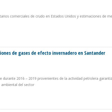
ntarios comerciales de crudo en Estados Unidos y estimaciones de me
 POR SEGUNDA VEZ EN EL AÑO
siones de gases de efecto invernadero en Santander
 durante 2016 – 2019 provenientes de la actividad petrolera garanti
 ambiental del sector
MISIONES DE GASES DE EFECTO INVERNADERO EN SANTANDER