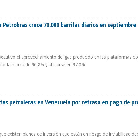
VENDE CRUDOS DE BAJA CALIDAD Y FUERA DE ESPECIFICACIONES
e Petrobras crece 70.000 barriles diarios en septiembre
secutivo el aprovechamiento del gas producido en las plataformas o
rar la marca de 96,8% y ubicarse en 97,0%
L DE PETROBRAS CRECE 70.000 BARRILES DIARIOS EN SEPTIEMBRE
xtas petroleras en Venezuela por retraso en pago de p
que existen planes de inversión que están en riesgo de inviabilidad de