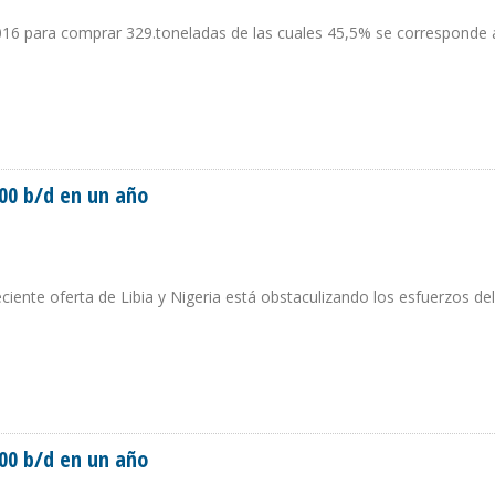
2016 para comprar 329.toneladas de las cuales 45,5% se corresponde 
NTOS
000 b/d en un año
eciente oferta de Libia y Nigeria está obstaculizando los esfuerzos del
62.000 B/D EN UN AÑO
000 b/d en un año