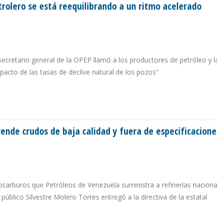
rolero se está reequilibrando a un ritmo acelerado
secretario general de la OPEP llamó a los productores de petróleo y l
acto de las tasas de declive natural de los pozos”
PETROLERO SE ESTÁ REEQUILIBRANDO A UN RITMO ACELERADO
ende crudos de baja calidad y fuera de especificacione
drocarburos que Petróleos de Venezuela suministra a refinerías naciona
 público Silvestre Molero Torres entregó a la directiva de la estatal