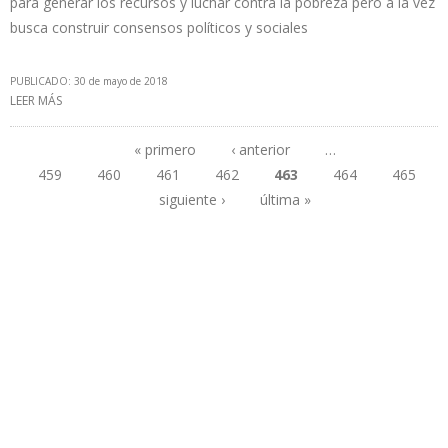
para generar los recursos y luchar contra la pobreza pero a la vez
busca construir consensos políticos y sociales
PUBLICADO: 30 de mayo de 2018
LEER MÁS
SOBRE MINISTERIO DE ENERGÍA Y MINAS DE PERÚ CANCELA
LICENCIA DE EXPLORACIÓN Y EXPLOTACIÓN DE 5 LOTES DE
HIDROCARBUROS
« primero
‹ anterior
…
459
460
461
462
463
464
465
Páginas
siguiente ›
última »