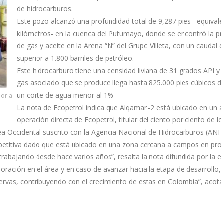
de hidrocarburos.
Este pozo alcanzó una profundidad total de 9,287 pies –equival
kilómetros- en la cuenca del Putumayo, donde se encontró la p
de gas y aceite en la Arena “N” del Grupo Villeta, con un caudal 
superior a 1.800 barriles de petróleo.
Este hidrocarburo tiene una densidad liviana de 31 grados API y 
gas asociado que se produce llega hasta 825.000 pies cúbicos d
un corte de agua menor al 1%
ior a
La nota de Ecopetrol indica que Alqamari-2 está ubicado en un 
operación directa de Ecopetrol, titular del ciento por ciento de l
a Occidental suscrito con la Agencia Nacional de Hidrocarburos (ANH
petitiva dado que está ubicado en una zona cercana a campos en pr
trabajando desde hace varios años”, resalta la nota difundida por la 
loración en el área y en caso de avanzar hacia la etapa de desarrollo,
ervas, contribuyendo con el crecimiento de estas en Colombia”, acot