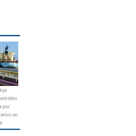
dujo
petróleo
a por
tarios en
26