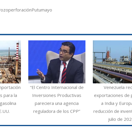
Pozo
perforación
Putumayo
mportación
“El Centro Internacional de
Venezuela re
 para la
Inversiones Productivas
exportaciones de 
gasolina
pareciera una agencia
a India y Europ
E.UU.
reguladora de los CPP”
reducción de inven
julio de 20