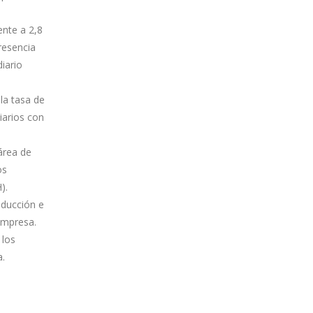
ente a 2,8
resencia
diario
la tasa de
iarios con
área de
os
).
oducción e
empresa.
 los
a.