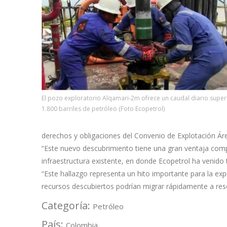
El pozo exploratorio Alqamari-2m ofrece un caudal diario super
1.800 barriles de petróleo (Foto Ecopetrol)
derechos y obligaciones del Convenio de Explotación Áre
“Este nuevo descubrimiento tiene una gran ventaja com
infraestructura existente, en donde Ecopetrol ha venido 
“Este hallazgo representa un hito importante para la exp
recursos descubiertos podrían migrar rápidamente a res
Categoría:
Petróleo
País:
Colombia