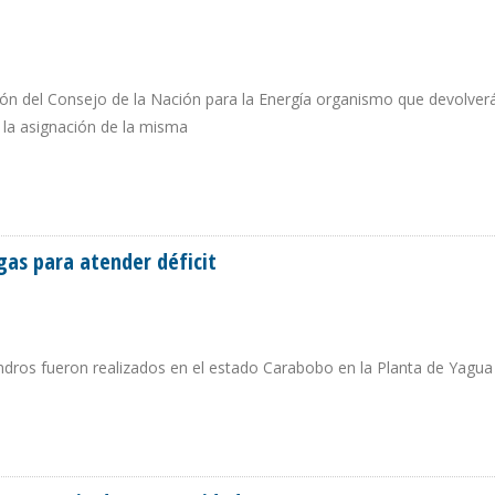
ión del Consejo de la Nación para la Energía organismo que devolverá
e la asignación de la misma
 DE LOS GOBIERNOS
gas para atender déficit
indros fueron realizados en el estado Carabobo en la Planta de Yagua
E GAS PARA ATENDER DÉFICIT