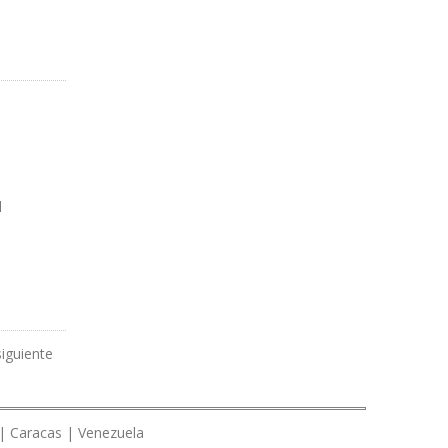
l
siguiente
 | Caracas | Venezuela