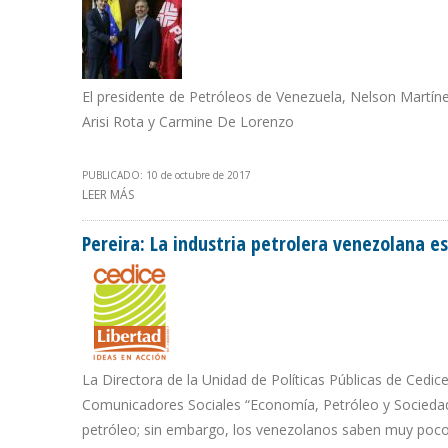
El presidente de Petróleos de Venezuela, Nelson Martíne
Arisi Rota y Carmine De Lorenzo
PUBLICADO: 10 de octubre de 2017
LEER MÁS
SOBRE PDVSA REITERÓ A EMPRESA ENI QUE NO EXISTE 
Pereira: La industria petrolera venezolana e
La Directora de la Unidad de Políticas Públicas de Cedice
Comunicadores Sociales “Economía, Petróleo y Sociedad” 
petróleo; sin embargo, los venezolanos saben muy poco d