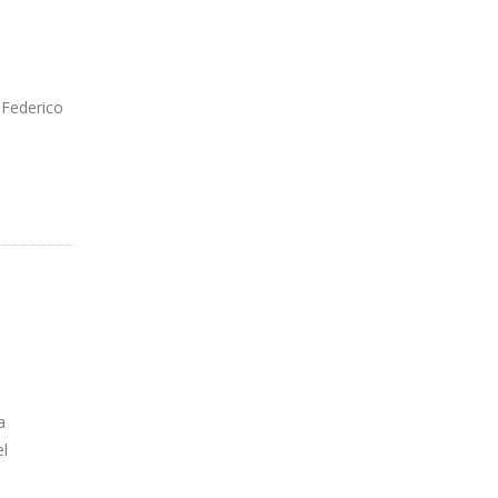
 Federico
a
el