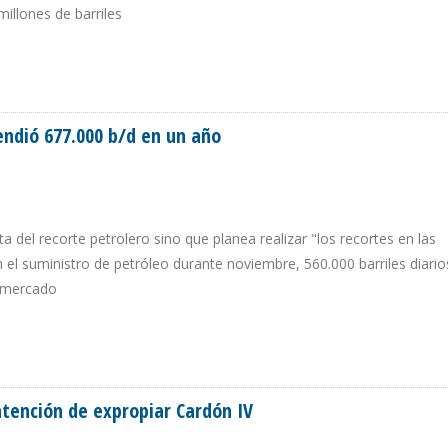
millones de barriles
 PETROLERA CAYÓ 185.000 B/D EN 9 MESES DE 2017
endió 677.000 b/d en un año
 del recorte petrolero sino que planea realizar "los recortes en las
 el suministro de petróleo durante noviembre, 560.000 barriles diario
l mercado
ESCENDIÓ 677.000 B/D EN UN AÑO
ntención de expropiar Cardón IV