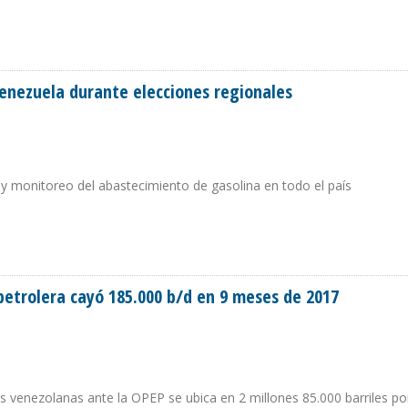
 $16 MIL MILLONES
enezuela durante elecciones regionales
ol y monitoreo del abastecimiento de gasolina en todo el país
N VENEZUELA DURANTE ELECCIONES REGIONALES
etrolera cayó 185.000 b/d en 9 meses de 2017
 venezolanas ante la OPEP se ubica en 2 millones 85.000 barriles por