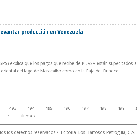
 ESTÁ INMERSA EN EL RENTISMO
levantar producción en Venezuela
(SPS) explica que los pagos que recibe de PDVSA están supeditados a
a oriental del lago de Maracaibo como en la Faja del Orinoco
ARA LEVANTAR PRODUCCIÓN EN VENEZUELA
493
494
495
496
497
498
499
›
última »
os los derechos reservados / Editorial Los Barrosos Petroguia, C.A.