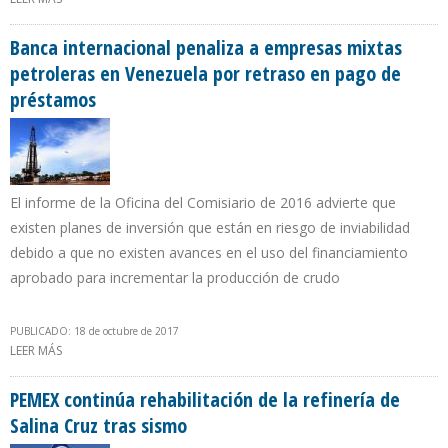
PETROBRAS CRECE 70.000 BARRILES DIARIOS EN SEPTIEMBRE
Banca internacional penaliza a empresas mixtas
petroleras en Venezuela por retraso en pago de
préstamos
El informe de la Oficina del Comisiario de 2016 advierte que
existen planes de inversión que están en riesgo de inviabilidad
debido a que no existen avances en el uso del financiamiento
aprobado para incrementar la producción de crudo
PUBLICADO: 18 de octubre de 2017
LEER MÁS
SOBRE BANCA INTERNACIONAL PENALIZA A EMPRESAS MIXTAS
PETROLERAS EN VENEZUELA POR RETRASO EN PAGO DE
PRÉSTAMOS
PEMEX continúa rehabilitación de la refinería de
Salina Cruz tras sismo