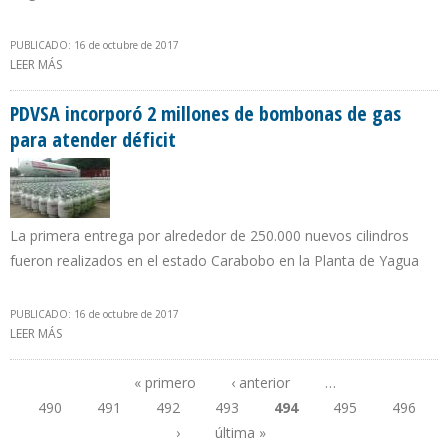
PUBLICADO: 16 de octubre de 2017
LEER MÁS
SOBRE POLEO: LA RENTA PETROLERA NO ES PROPIEDAD DE LOS
GOBIERNOS
PDVSA incorporó 2 millones de bombonas de gas
para atender déficit
La primera entrega por alrededor de 250.000 nuevos cilindros
fueron realizados en el estado Carabobo en la Planta de Yagua
PUBLICADO: 16 de octubre de 2017
LEER MÁS
SOBRE PDVSA INCORPORÓ 2 MILLONES DE BOMBONAS DE GAS
PARA ATENDER DÉFICIT
« primero
‹ anterior
…
490
491
492
493
494
495
496
Páginas
›
última »