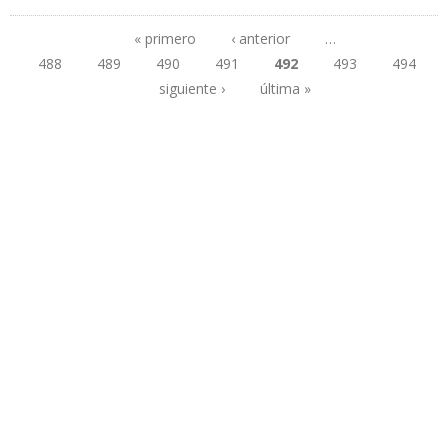
EQUIPOS PETROLEROS RUSOS PARA INCREMENTAR PRODUCCIÓN
EN VENEZUELA
« primero
‹ anterior
…
488
489
490
491
492
493
494
Páginas
siguiente ›
última »