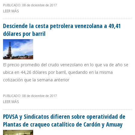
PUBLICADO: 08 de diciembre de 2017
LEER MÁS
SOBRE ECOANALÍTICA: INGRESOS PETROLEROS DE VENEZUELA
CAERÁN $ 1.800 MILLONES EN 2018 POR DESPLOME DE
PRODUCCIÓN
Desciende la cesta petrolera venezolana a 49,41
dólares por barril
El precio promedio del crudo venezolano en lo que va de año se
ubica en 44,26 dólares por barril, quedando en la misma
cotización que la semana anterior
PUBLICADO: 08 de diciembre de 2017
LEER MÁS
SOBRE DESCIENDE LA CESTA PETROLERA VENEZOLANA A 49,41
DÓLARES POR BARRIL
PDVSA y Sindicatos difieren sobre operatividad de
Plantas de craqueo catalítico de Cardón y Amuay