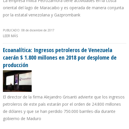
La empresa mixta Petrozamora tiene actividades en la costa
oriental del lago de Maracaibo y es operada de manera conjunta
por la estatal venezolana y Gazprombank
PUBLICADO: 08 de diciembre de 2017
LEER MÁS
SOBRE PDVSA REFUERZA SEGURIDAD PARA EVITAR HURTOS EN
CAMPO PETROLERO OPERADO POR EMPRESA RUSA
Ecoanalítica: Ingresos petroleros de Venezuela
caerán $ 1.800 millones en 2018 por desplome de
producción
El director de la firma Alejandro Grisanti advierte que los ingresos
petroleros de este país estarán por el orden de 24.800 millones
de dólares y que se han perdido 750.000 barriles-día durante
gobierno de Maduro