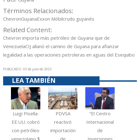
Términos Relacionados:
Chevron
Guyana
Exxon Móbil
crudo guyanés
Related Content:
Chevron importa más petróleo de Guyana que de
Venezuela
CIJ allanó el camino de Guyana para afianzar
legalidad a las operaciones petroleras en aguas del Esequibo
PUBLICADO: 03 de julio de 2023
LEA TAMBIÉN
Luigi Pisella:
PDVSA
“El Centro
EE.UU. cobró
reactivó
Internacional
con petróleo
importación
de
venezolano $
de
Inversiones