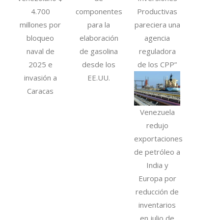
4.700
componentes
Productivas
millones por
para la
pareciera una
bloqueo
elaboración
agencia
naval de
de gasolina
reguladora
2025 e
desde los
de los CPP”
invasión a
EE.UU.
Caracas
Venezuela
redujo
exportaciones
de petróleo a
India y
Europa por
reducción de
inventarios
en julio de