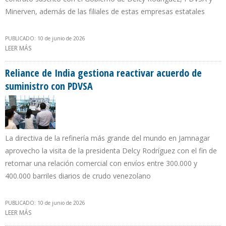
Minerven, además de las filiales de estas empresas estatales
PUBLICADO: 10 de junio de 2026
LEER MÁS
SOBRE OFAC ORDENA QUE LICENCIAS PETROLERAS A VENEZUELA
INCLUYAN CONTRATOS CON EMPRESAS DE REINO UNIDO,
FRANCIA Y SINGAPUR
Reliance de India gestiona reactivar acuerdo de
suministro con PDVSA
La directiva de la refinería más grande del mundo en Jamnagar
aprovecho la visita de la presidenta Delcy Rodríguez con el fin de
retomar una relación comercial con envíos entre 300.000 y
400.000 barriles diarios de crudo venezolano
PUBLICADO: 10 de junio de 2026
LEER MÁS
SOBRE RELIANCE DE INDIA GESTIONA REACTIVAR ACUERDO DE
SUMINISTRO CON PDVSA