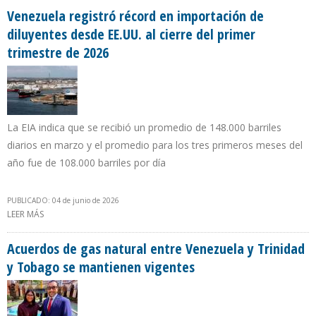
Venezuela registró récord en importación de
diluyentes desde EE.UU. al cierre del primer
trimestre de 2026
La EIA indica que se recibió un promedio de 148.000 barriles
diarios en marzo y el promedio para los tres primeros meses del
año fue de 108.000 barriles por día
PUBLICADO: 04 de junio de 2026
LEER MÁS
SOBRE VENEZUELA REGISTRÓ RÉCORD EN IMPORTACIÓN DE
DILUYENTES DESDE EE.UU. AL CIERRE DEL PRIMER TRIMESTRE DE
2026
Acuerdos de gas natural entre Venezuela y Trinidad
y Tobago se mantienen vigentes