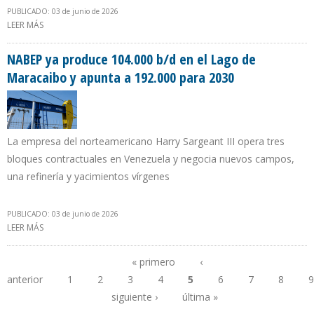
PUBLICADO: 03 de junio de 2026
LEER MÁS
SOBRE DELCY RODRÍGUEZ PODRÁ AUTORIZAR EMPRESAS MIXTAS
DEL SECTOR ELÉCTRICO SIN AVAL DEL PARLAMENTO
NABEP ya produce 104.000 b/d en el Lago de
Maracaibo y apunta a 192.000 para 2030
La empresa del norteamericano Harry Sargeant III opera tres
bloques contractuales en Venezuela y negocia nuevos campos,
una refinería y yacimientos vírgenes
PUBLICADO: 03 de junio de 2026
LEER MÁS
SOBRE NABEP YA PRODUCE 104.000 B/D EN EL LAGO DE
MARACAIBO Y APUNTA A 192.000 PARA 2030
« primero
‹
anterior
1
2
3
4
5
6
7
8
9
Páginas
siguiente ›
última »