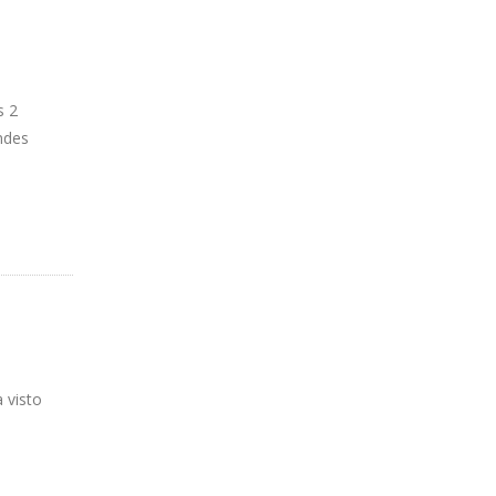
s 2
ndes
 visto