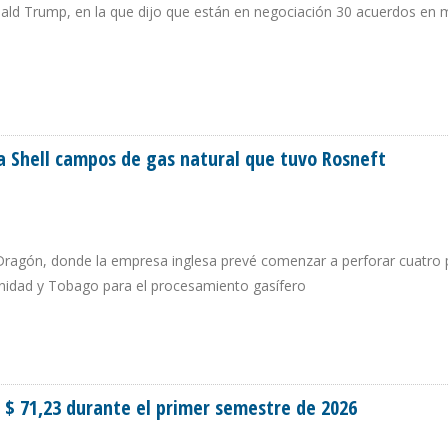
nald Trump, en la que dijo que están en negociación 30 acuerdos en 
ÓN CERCANA A 1,4 MILLONES DE B/D” DIJO DELCY RODRÍGUEZ A JAVIER NEGRE
a Shell campos de gas natural que tuvo Rosneft
 Dragón, donde la empresa inglesa prevé comenzar a perforar cuatro
rinidad y Tobago para el procesamiento gasífero
AR A SHELL CAMPOS DE GAS NATURAL QUE TUVO ROSNEFT
n $ 71,23 durante el primer semestre de 2026