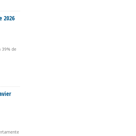
e 2026
ta 39% de
avier
iertamente