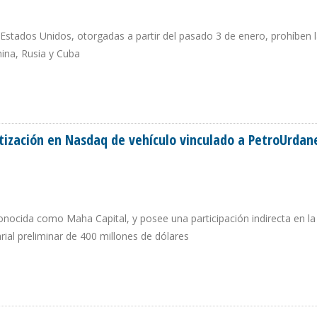
Estados Unidos, otorgadas a partir del pasado 3 de enero, prohíben 
ina, Rusia y Cuba
OR PETROLERO EN VENEZUELA CUENTAN CON LICENCIA DE LA OFAC
tización en Nasdaq de vehículo vinculado a PetroUrdan
conocida como Maha Capital, y posee una participación indirecta en l
ial preliminar de 400 millones de dólares
N COTIZACIÓN EN NASDAQ DE VEHÍCULO VINCULADO A PETROURDANETA