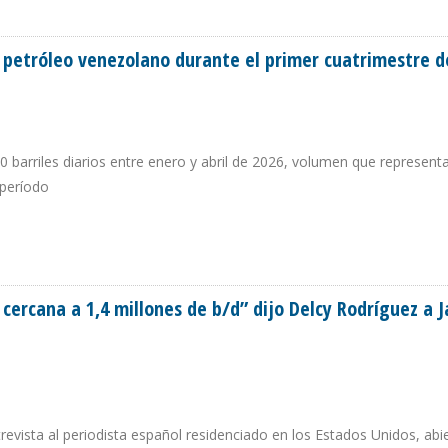
N 52% DURANTE PRIMER SEMESTRE DE 2026
petróleo venezolano durante el primer cuatrimestre d
 barriles diarios entre enero y abril de 2026, volumen que represen
 período
E PETRÓLEO VENEZOLANO DURANTE EL PRIMER CUATRIMESTRE DE 2026
cercana a 1,4 millones de b/d” dijo Delcy Rodríguez a J
evista al periodista español residenciado en los Estados Unidos, ab