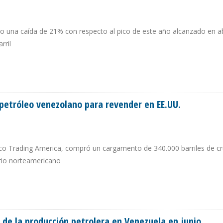
io una caída de 21% con respecto al pico de este año alcanzado en abr
rril
Ó EN $ 71,23 DURANTE EL PRIMER SEMESTRE DE 2026
petróleo venezolano para revender en EE.UU.
amco Trading America, compró un cargamento de 340.000 barriles de c
orio norteamericano
E PETRÓLEO VENEZOLANO PARA REVENDER EN EE.UU.
 de la producción petrolera en Venezuela en junio