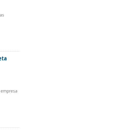
las
eta
a empresa