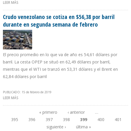
LEER MÁS
SOBRE DEPARTAMENTO DEL TESORO PROHIBE AL MINISTRO DE
PETRÓLEO DE VENEZUELA REALIZAR OPERACIONES FINANCIERAS
EN EEU
Crudo venezolano se cotiza en $56,38 por barril
durante en segunda semana de febrero
El precio promedio en lo que va de año es 54,61 dólares por
barril. La cesta OPEP se situó en 62,49 dólares por barril,
mientras que el WTI se tranzó en 53,31 dólares y el Brent en
62,84 dólares por barril
PUBLICADO: 15 de febrero de 2019
LEER MÁS
SOBRE CRUDO VENEZOLANO SE COTIZA EN $56,38 POR BARRIL
DURANTE EN SEGUNDA SEMANA DE FEBRERO
« primero
‹ anterior
…
395
396
397
398
399
400
401
Páginas
siguiente ›
última »