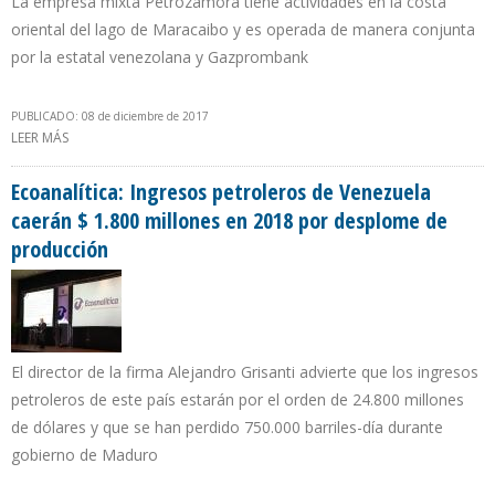
La empresa mixta Petrozamora tiene actividades en la costa
oriental del lago de Maracaibo y es operada de manera conjunta
por la estatal venezolana y Gazprombank
PUBLICADO: 08 de diciembre de 2017
LEER MÁS
SOBRE PDVSA REFUERZA SEGURIDAD PARA EVITAR HURTOS EN
CAMPO PETROLERO OPERADO POR EMPRESA RUSA
Ecoanalítica: Ingresos petroleros de Venezuela
caerán $ 1.800 millones en 2018 por desplome de
producción
El director de la firma Alejandro Grisanti advierte que los ingresos
petroleros de este país estarán por el orden de 24.800 millones
de dólares y que se han perdido 750.000 barriles-día durante
gobierno de Maduro