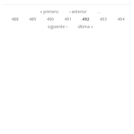
EQUIPOS PETROLEROS RUSOS PARA INCREMENTAR PRODUCCIÓN
EN VENEZUELA
« primero
‹ anterior
…
488
489
490
491
492
493
494
Páginas
siguiente ›
última »