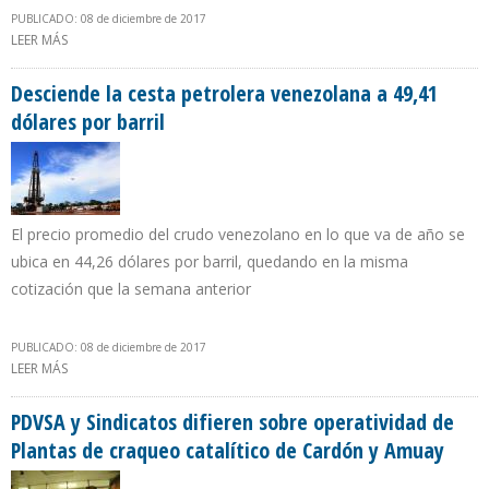
PUBLICADO: 08 de diciembre de 2017
LEER MÁS
SOBRE ECOANALÍTICA: INGRESOS PETROLEROS DE VENEZUELA
CAERÁN $ 1.800 MILLONES EN 2018 POR DESPLOME DE
PRODUCCIÓN
Desciende la cesta petrolera venezolana a 49,41
dólares por barril
El precio promedio del crudo venezolano en lo que va de año se
ubica en 44,26 dólares por barril, quedando en la misma
cotización que la semana anterior
PUBLICADO: 08 de diciembre de 2017
LEER MÁS
SOBRE DESCIENDE LA CESTA PETROLERA VENEZOLANA A 49,41
DÓLARES POR BARRIL
PDVSA y Sindicatos difieren sobre operatividad de
Plantas de craqueo catalítico de Cardón y Amuay