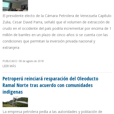
El presidente electo de la Cámara Petrolera de Venezuela Capítulo
Zulia, Cesar David Parra, señaló que el volumen de extracción de
crudo en el occidente del país podría incrementar por encima de 1
millón de barriles en un plazo de cinco años si se cuenta con las
condiciones que permitan la inversión privada nacional y
extranjera
PUBLICADO: 08 de agosto de 2018
LEER MÁS
SOBRE PRODUCCIÓN EN EL ZULIA TIENE POTENCIAL DE
DUPLICARSE Y TRIPLICARSE EN PLAZO DE 3 A 5 AÑOS CON APOYO
DEL SECTOR PRIVADO
Petroperú reinciará resparación del Oleoducto
Ramal Norte tras acuerdo con comunidades
indígenas
La empresa petrolera pedía a las autoridades y población de