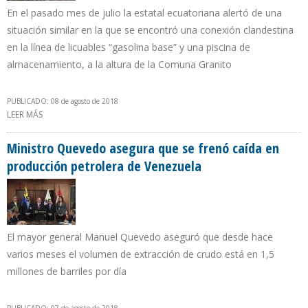
En el pasado mes de julio la estatal ecuatoriana alertó de una
situación similar en la que se encontró una conexión clandestina
en la línea de licuables “gasolina base” y una piscina de
almacenamiento, a la altura de la Comuna Granito
PUBLICADO: 08 de agosto de 2018
LEER MÁS
SOBRE PETROECUADOR DESCARTA PRESENCIA DE
HIDROCARBUROS EN TOMA CLANDESTINA HACIA PLANTA DE GAS
EN SHUSHUFINDI
Ministro Quevedo asegura que se frenó caída en
producción petrolera de Venezuela
El mayor general Manuel Quevedo aseguró que desde hace
varios meses el volumen de extracción de crudo está en 1,5
millones de barriles por día