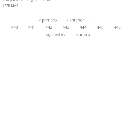
PUBLICADO: 07 de agosto de 2018
LEER MÁS
SOBRE MINISTRO QUEVEDO ASEGURA QUE SE FRENÓ CAÍDA EN
PRODUCCIÓN PETROLERA DE VENEZUELA
« primero
‹ anterior
…
440
441
442
443
444
445
446
Páginas
siguiente ›
última »