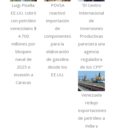
Luigi Pisella:
PDVSA
“El Centro
EE.UU. cobró
reactivó
Internacional
con petróleo
importación
de
venezolano $
de
Inversiones
4.700
componentes
Productivas
millones por
para la
pareciera una
bloqueo
elaboración
agencia
naval de
de gasolina
reguladora
2025 e
desde los
de los CPP”
invasión a
EE.UU.
Caracas
Venezuela
redujo
exportaciones
de petróleo a
India y