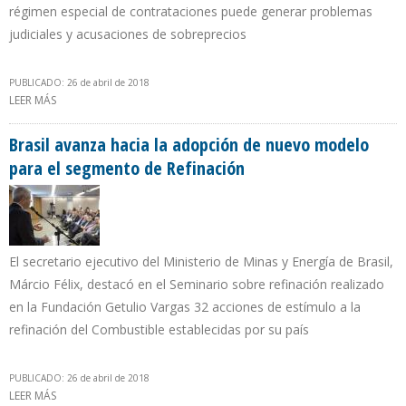
régimen especial de contrataciones puede generar problemas
judiciales y acusaciones de sobreprecios
PUBLICADO: 26 de abril de 2018
LEER MÁS
SOBRE TRANSNACIONALES DE EUROPA Y EEUU ORDENAN A SUS
GERENTES PETROLEROS NO AVALAR PODERES ESPECIALES DEL
MINISTRO QUEVEDO
Brasil avanza hacia la adopción de nuevo modelo
para el segmento de Refinación
El secretario ejecutivo del Ministerio de Minas y Energía de Brasil,
Márcio Félix, destacó en el Seminario sobre refinación realizado
en la Fundación Getulio Vargas 32 acciones de estímulo a la
refinación del Combustible establecidas por su país
PUBLICADO: 26 de abril de 2018
LEER MÁS
SOBRE BRASIL AVANZA HACIA LA ADOPCIÓN DE NUEVO MODELO