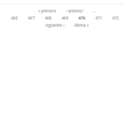
PARA EL SEGMENTO DE REFINACIÓN
« primero
‹ anterior
…
466
467
468
469
470
471
472
Páginas
siguiente ›
última »