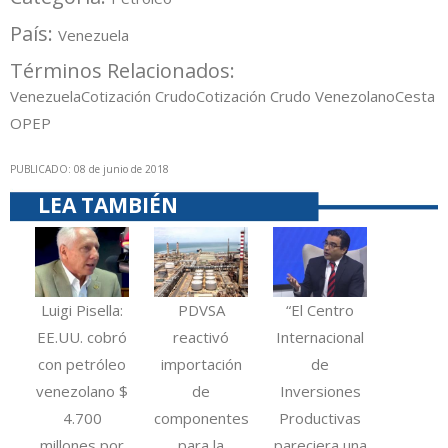
País:
Venezuela
Términos Relacionados:
Venezuela
Cotización Crudo
Cotización Crudo Venezolano
Cesta
OPEP
PUBLICADO: 08 de junio de 2018
LEA TAMBIÉN
Luigi Pisella:
PDVSA
“El Centro
EE.UU. cobró
reactivó
Internacional
con petróleo
importación
de
venezolano $
de
Inversiones
4.700
componentes
Productivas
millones por
para la
pareciera una