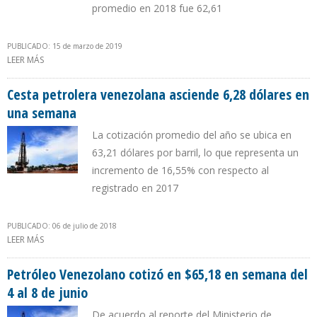
promedio en 2018 fue 62,61
PUBLICADO: 15 de marzo de 2019
LEER MÁS
SOBRE CRUDO VENEZOLANO SE COTIZÓ EN $60,68 POR BARRIL EN
SEMANA DEL 11 AL 15 DE MARZO
Cesta petrolera venezolana asciende 6,28 dólares en
una semana
La cotización promedio del año se ubica en
63,21 dólares por barril, lo que representa un
incremento de 16,55% con respecto al
registrado en 2017
PUBLICADO: 06 de julio de 2018
LEER MÁS
SOBRE CESTA PETROLERA VENEZOLANA ASCIENDE 6,28 DÓLARES
EN UNA SEMANA
Petróleo Venezolano cotizó en $65,18 en semana del
4 al 8 de junio
De acuerdo al reporte del Ministerio de