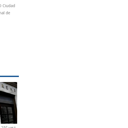
SO Ciudad
nal de
 25ª vez