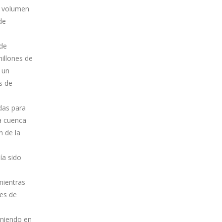
l volumen
de
 de
illones de
 un
s de
das para
a cuenca
n de la
ía sido
mientras
nes de
eniendo en