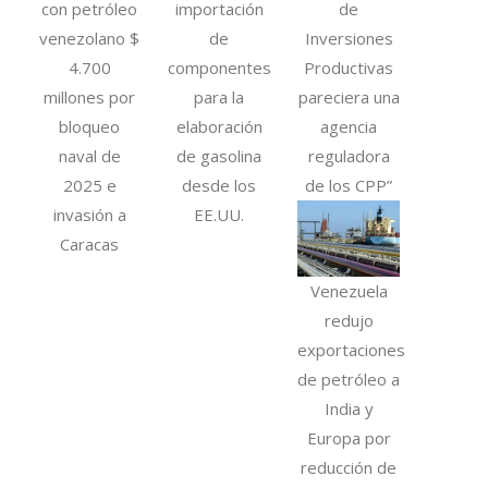
con petróleo
importación
de
venezolano $
de
Inversiones
4.700
componentes
Productivas
millones por
para la
pareciera una
bloqueo
elaboración
agencia
naval de
de gasolina
reguladora
2025 e
desde los
de los CPP”
invasión a
EE.UU.
Caracas
Venezuela
redujo
exportaciones
de petróleo a
India y
Europa por
reducción de