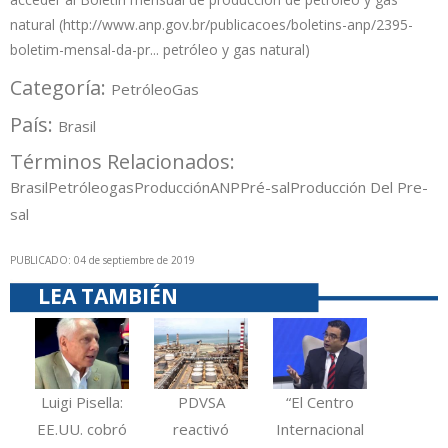
natural (
http://www.anp.gov.br/publicacoes/boletins-anp/2395-
boletim-mensal-da-pr...
petróleo y gas natural)
Categoría:
Petróleo
Gas
País:
Brasil
Términos Relacionados:
Brasil
Petróleo
gas
Producción
ANP
Pré-sal
Producción Del Pre-
sal
PUBLICADO: 04 de septiembre de 2019
LEA TAMBIÉN
Luigi Pisella:
PDVSA
“El Centro
EE.UU. cobró
reactivó
Internacional